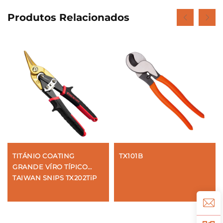
Produtos Relacionados
TITÁNIO COATING
TX101B
GRANDE VÍRO TÍPICO
TAIWAN SNIPS TX202TiP