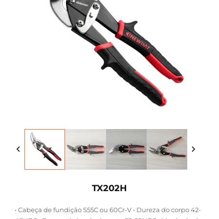
TX202H
• Cabeça de fundição S55C ou 60Cr-V • Dureza do corpo 42-