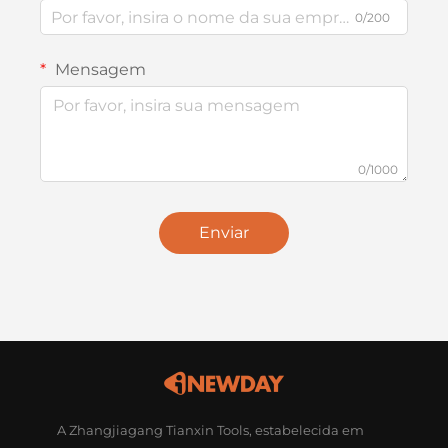
0/200
Mensagem
0/1000
Enviar
A Zhangjiagang Tianxin Tools, estabelecida em