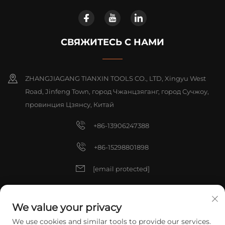
СВЯЖИТЕСЬ С НАМИ
ZHANGJIAGANG TIANXIN TOOLS CO., LTD, Xingyu West
Road, Jinfeng Town, город Чжанцзяганг, город Сучжоу,
провинция Цзянсу, Китай
+86-13906247388
+86-15298801898
[email protected]
[email protected]
We value your privacy
We use cookies and similar tools to provide our services.
Copyright © 2025 China ZHANGJIAGANG TIANXIN TOOLS CO., LTD.