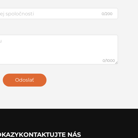
0/200
0/1000
Odoslať
DKAZY
KONTAKTUJTE NÁS