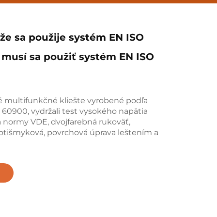
 že sa použije systém EN ISO
 musí sa použiť systém EN ISO
é multifunkčné kliešte vyrobené podľa
60900, vydržali test vysokého napätia
a normy VDE, dvojfarebná rukoväť,
otišmyková, povrchová úprava leštením a