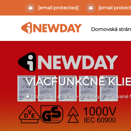
[email protected]
[email protec
Domovská strá
VIACFUNKČNÉ KLI
Domovská stránka
>
Výrobky
>
Izolované 