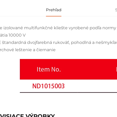
Prehľad
e izolované multifunkčné kliešte vyrobené podľa normy
ätia 10000 V
 štandardná dvojfarebná rukoväť, pohodlná a nešmykľa
rchové leštenie a čiernanie
VISIACE VÝROBKY