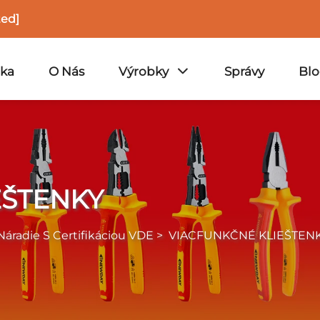
ted]
nka
O Nás
Výrobky
Správy
Bl
EŠTENKY
Náradie S Certifikáciou VDE
>
VIACFUNKČNÉ KLIEŠTEN