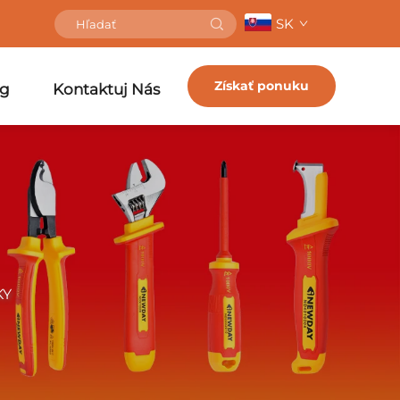
SK
Získať ponuku
og
Kontaktuj Nás
KY