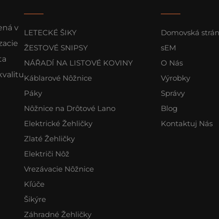
ená v
LETECKÉ ŠIKY
Domovská strá
zacie
ŽESTOVÉ SNIPSY
sEM
ta
NÁŘADÍ NA LISTOVÉ KOVINY
O Nás
valitu
Káblarové Nôžnice
Výrobky
Páky
Správy
Nôžnice na Drôtové Lano
Blog
Elektrické Žehličky
Kontaktuj Nás
Zlaté Žehličky
Električi Nôž
Vrezávacie Nôžnice
Kľúče
Šikýre
Záhradné Žehličky