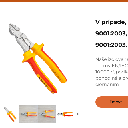
V prípade,
9001:2003,
9001:2003.
Naše izolovan
normy EN/IEC 
10000 V, podľ
pohodlná a pr
čiernením
Dopyt