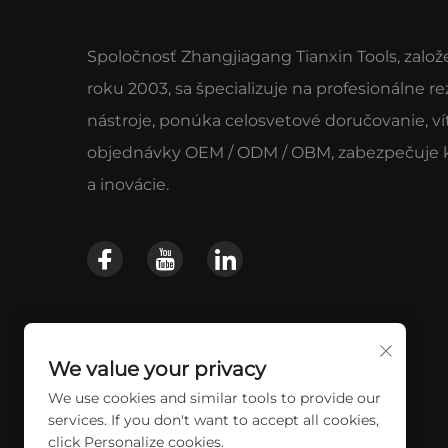
Spoločnosť Zhangjiagang Tianxin Tools, založ
roku 2003, sa špecializuje na profesionálne re
nástroje, ponúka celosvetové doručovanie, ví
objednávky OEM / ODM / OBM, zabezpečuje k
a inovácie.
We value your privacy
We use cookies and similar tools to provide our
services. If you don't want to accept all cookies,
click Personalize cookies.