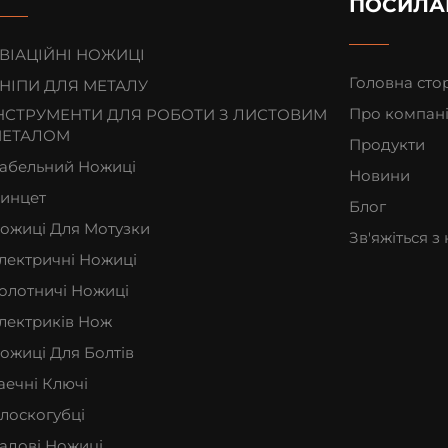
ПОСИЛА
ВІАЦІЙНІ НОЖИЦІ
Головна сто
НІПИ ДЛЯ МЕТАЛУ
Про компан
НСТРУМЕНТИ ДЛЯ РОБОТИ З ЛИСТОВИМ
ЕТАЛОМ
Продукти
абельний Ножиці
Новини
инцет
Блог
ожиці Для Мотузки
Зв'яжіться з
лектричні Ножиці
олотничі Ножиці
лектриків Нож
ожиці Для Болтів
аечні Ключі
лоскогубці
адові Ножиці