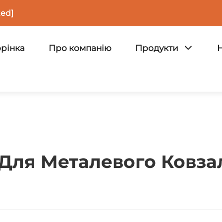
ted]
орінка
Про компанію
Продукти
 Для Металевого Ковза