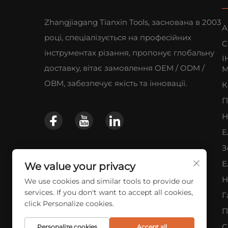
Zhangjiagang Tianxin Tools, заснована в 2003
А
році, спеціалізується на професійних
С
інструментах різання, пропонує глобальну
І
доставку, вітає замовлення OEM / ODM /
М
OBM, забезпечує якість та інновації.
К
П
Н
Е
З
Е
We value your privacy
Н
We use cookies and similar tools to provide our
services. If you don't want to accept all cookies,
Г
click Personalize cookies.
П
С
Personalize cookies
Accept all