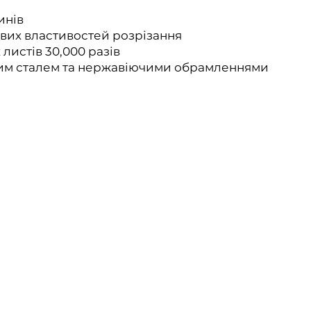
инів
вих властивостей розрізання
 листів 30,000 разів
овим сталем та нержавіючими обрамленнями