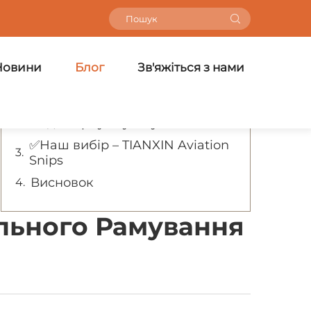
Зміст
Новини
Блог
Зв'яжіться з нами
Чому потрібні саме правильні
ножиці
✂️ Основні особливості, на які
слід звернути увагу
✅Наш вибір – TIANXIN Aviation
Snips
Висновок
льного Рамування