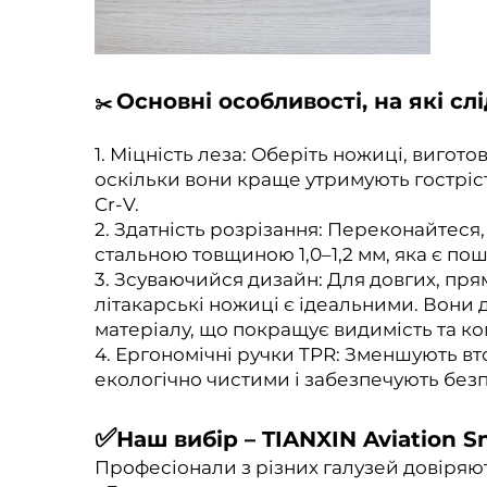
Основні особливості, на які сл
✂️
1. Міцність леза: Оберіть ножиці, вигото
оскільки вони краще утримують гостріст
Cr-V.
2. Здатність розрізання: Переконайтеся
стальною товщиною 1,0–1,2 мм, яка є по
3. Зсуваючийся дизайн: Для довгих, прям
літакарські ножиці є ідеальними. Вон
матеріалу, що покращує видимість та ко
4. Ергономічні ручки TPR: Зменшують вто
екологічно чистими і забезпечують безп
✅
Наш вибір –
TIANXIN Aviation S
Професіонали з різних галузей довіряю