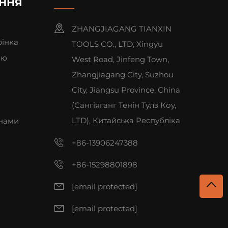
ННЯ
ZHANGJIAGANG TIANXIN
рінка
TOOLS CO., LTD, Xingyu
ію
West Road, Jinfeng Town,
Zhangjiagang City, Suzhou
City, Jiangsu Province, China
(Сангіяганг Тенін Тулз Коу,
LTD), Китайська Республіка
 нами
+86-13906247388
+86-15298801898
[email protected]
[email protected]