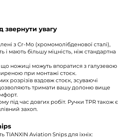
ід звернути увагу
влені з Cr-Mo (хромомолібденової сталі),
ь і мають більшу міцність, ніж стандартна
, що ножиці можуть впоратися з галузевою
ширеною при монтажі стоєк.
их розрізів вздовж стоєк, зсуваючі
и дозволяють тримати вашу долоню вище
мфорт.
му під час довгих робіт. Ручки TPR також є
лівний захоп.
nips
ть
TIANXIN Aviation Snips
для їхніх: