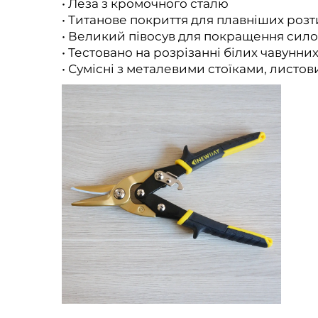
• Леза з кромочного сталю
• Титанове покриття для плавніших розт
• Великий півосув для покращення сило
• Тестовано на розрізанні білих чавунних
• Сумісні з металевими стоїками, лист