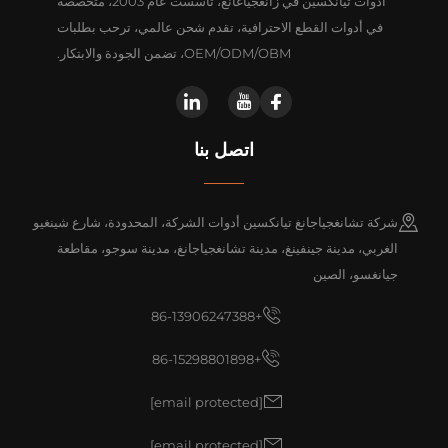
أدوات تيانكسين في زانغجياغانغ، تأسست عام 2003، متخصصة
في أدوات القطع الاحترافية، تقدم شحن عالمي، ترحب بطلبات
OEM/ODM/OBM، تضمن الجودة والابتكار.
اتصل بنا
شركة تشانغجياجانغ تيانكسين أدوات الشركة، المحدودة، شارع شينغيو
الغربي، مدينة جينفينغ، مدينة تشانغجياجانغ، مدينة سوجو، مقاطعة
جيانغسو، الصين
+86-13906247388
+86-15298801898
[email protected]
[email protected]