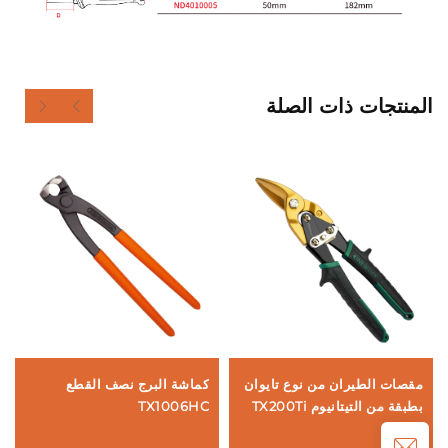
المنتجات ذات الصلة
مقصات الطيران من نوع تايوان
كماشة البرج نصف القطع
كم
بطبقة من التيتانيوم TX200Ti
TX1006HC