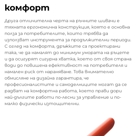
комфорт
Друга отличителна черта на ръчните шивачи е
тяхната ергономична конструкция, която е основна
полза за потребителите, които трябва да
използват инструмента за продължителни периоди.
С оглед на комфорта, дръжките са проектирани
така, че да намалят до минимум умората на ръцете
и да осигурят сигурна хватка, което от своя страна
води до повишена ефективност на потребителя и
намален риск от нараняване. Това внимателно
обмисляне на дизайна гарантира, че
професионалистите и самоделниците могат да се
радват на комфортна работа, което прави дори
най-дългите работи по-лесни за управление и по-
малко физически изтощителни.