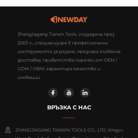
Zhangjiagang Tianxin Tools, създадена през
2003 г., специализира в професионални
инструменти за рязане, предлага глобална
доставка, приветства поръчки от OEM /
ODM / OBM, гарантира качество и
иновации.
ВРЪЗКА С НАС
ZHANGJIAGANG TIANXIN TOOLS CO., LTD, Xingyu