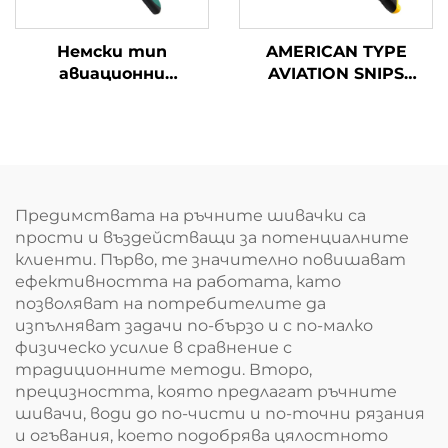
Немски тип
AMERICAN TYPE
авиационни
AVIATION SNIPS
снайпери TX200GH
TX201H (Американски
тип авиация)
Предимствата на ръчните шивачки са
прости и въздействащи за потенциалните
клиенти. Първо, те значително повишават
ефективността на работата, като
позволяват на потребителите да
изпълняват задачи по-бързо и с по-малко
физическо усилие в сравнение с
традиционните методи. Второ,
прецизността, която предлагат ръчните
шивачи, води до по-чисти и по-точни рязания
и огъвания, което подобрява цялостното