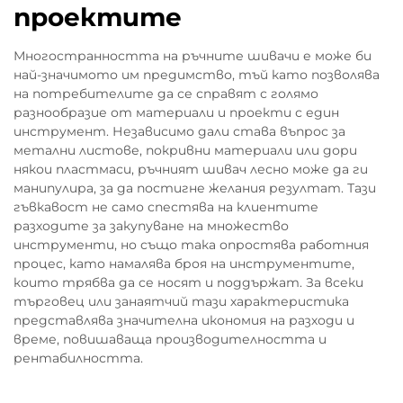
проектите
Многостранността на ръчните шивачи е може би
най-значимото им предимство, тъй като позволява
на потребителите да се справят с голямо
разнообразие от материали и проекти с един
инструмент. Независимо дали става въпрос за
метални листове, покривни материали или дори
някои пластмаси, ръчният шивач лесно може да ги
манипулира, за да постигне желания резултат. Тази
гъвкавост не само спестява на клиентите
разходите за закупуване на множество
инструменти, но също така опростява работния
процес, като намалява броя на инструментите,
които трябва да се носят и поддържат. За всеки
търговец или занаятчий тази характеристика
представлява значителна икономия на разходи и
време, повишаваща производителността и
рентабилността.