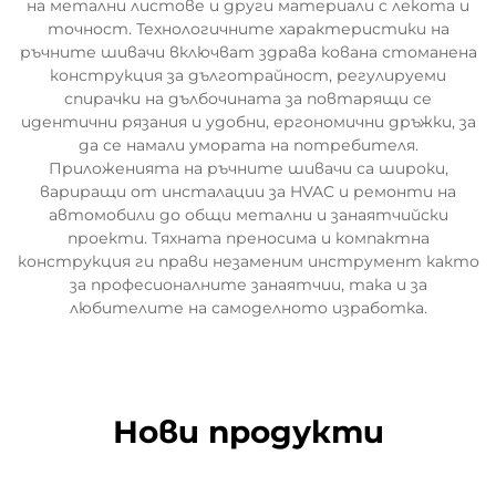
на метални листове и други материали с лекота и
точност. Технологичните характеристики на
ръчните шивачи включват здрава кована стоманена
конструкция за дълготрайност, регулируеми
спирачки на дълбочината за повтарящи се
идентични рязания и удобни, ергономични дръжки, за
да се намали умората на потребителя.
Приложенията на ръчните шивачи са широки,
вариращи от инсталации за HVAC и ремонти на
автомобили до общи метални и занаятчийски
проекти. Тяхната преносима и компактна
конструкция ги прави незаменим инструмент както
за професионалните занаятчии, така и за
любителите на самоделното изработка.
Нови продукти