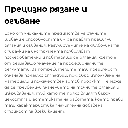
Прецизно рязане и
огъване
Едно от уникалните предимства на ръчните
шивачи е способността им да правят прецизни
рязания и огъвания. Регулируемите на дълбочината
спирачки на инструмента позволяват
последователни и повтарящи се рязания, което е
от решаващо значение за професионалните
резултати. За потребителите тази прецизност
означава по-малко отпадъци, по-добро използване на
материали и по-качествен готов продукт. Не може
да се преувеличи значението на точните рязания и
изкривявания, тъй като те пряко влияят върху
целостта и естетиката на работата, което прави
тази характеристика значителна добавена
стойност за всеки клиент.