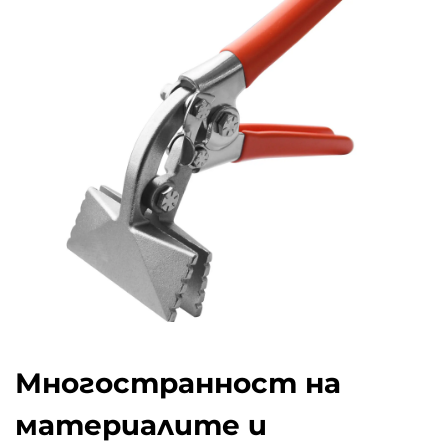
Многостранност на
материалите и