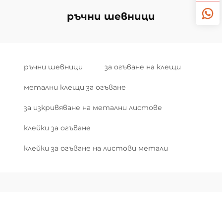
ръчни шевници
ръчни шевници
за огъване на клещи
метални клещи за огъване
за изкривяване на метални листове
клейки за огъване
клейки за огъване на листови метали