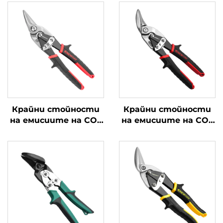
Крайни стойности
Крайни стойности
на емисиите на CO2
на емисиите на CO2
от
от
въздухоплавателни
въздухоплавателни
средства
средства