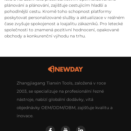
plánování a plánování, zajišťuje cestujícím hladší a
pohodlnější cestu. Kromě toho schopnost platformy
poskytovat personalizované služby a aktualizace v reálném
čase zvyšuje spokojenost a loajalitu zákazníků. Pro letecké
společnosti to znamená pozitivní hodnocení, opakované
obchody a konkurenční výhodu na trhu.
Zhangjiagang Tianxin Tools, založená v roce
2003, se specializuje na profesionální řezné
nástroje, nabízí globální dodávky, vítá
objednávky OEM/ODM/OBM, zajišťuje kvalitu a
inovace.