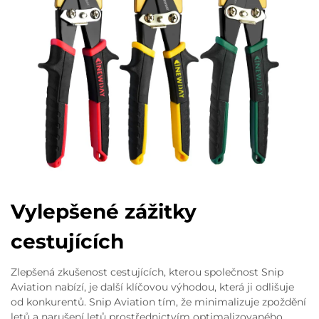
Vylepšené zážitky
cestujících
Zlepšená zkušenost cestujících, kterou společnost Snip
Aviation nabízí, je další klíčovou výhodou, která ji odlišuje
od konkurentů. Snip Aviation tím, že minimalizuje zpoždění
letů a narušení letů prostřednictvím optimalizovaného