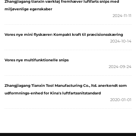
Zhangjiagang tianxin værktøj fremhæver luftfarts snips med
miljøvenlige egenskaber
2024-11-11
Vores nye mini flyskærer: Kompakt kraft til præcisionsskæring
2024-10-14
Vores nye multifunktionelle snips
2024-09-24
Zhangjiagang Tianxin Tool Manufacturing Co., ltd. anerkendt som
udformnings-enhed for Kina's luftfartssnitstandard
2020-01-01