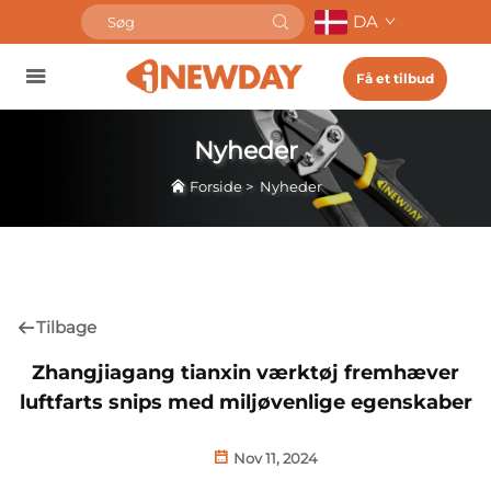
DA
Få et tilbud
Nyheder
Forside
>
Nyheder
Tilbage
Zhangjiagang tianxin værktøj fremhæver
luftfarts snips med miljøvenlige egenskaber
Nov 11, 2024