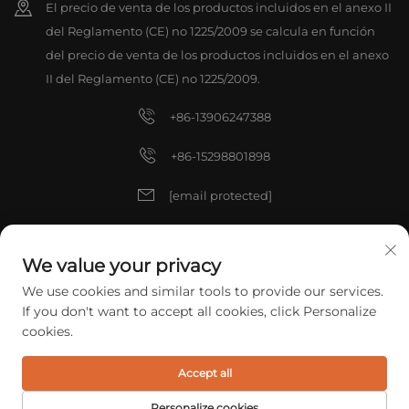
El precio de venta de los productos incluidos en el anexo II
del Reglamento (CE) no 1225/2009 se calcula en función
del precio de venta de los productos incluidos en el anexo
II del Reglamento (CE) no 1225/2009.
+86-13906247388
+86-15298801898
[email protected]
[email protected]
We value your privacy
We use cookies and similar tools to provide our services.
Derechos de autor © 2025 China ZHANGJIAGANG TIANXIN TOOLS
If you don't want to accept all cookies, click Personalize
CO., LTD. Todos los derechos reservados.
Política de privacidad
cookies.
Accept all
Personalize cookies