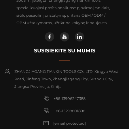
2003 m. įsteigta "Zhangjiagang Tianxin Tools"
specializuojasi profesionaliuose pjovimo įrankiais,
siūlo pasaulinį pristatymą, pritaria OEM / ODM /
OBM užsakymams, užtikrina kokybę ir naujoves.
SUSISIEKITE SU MUMIS
ZHANGJIAGANG TIANXIN TOOLS CO., LTD, Xingyu West
Road, Jinfeng Town, Zhangjiagang City, Suzhou City,
Jiangsu Provincija, Kinija
+86-13906247388
+86-15298801898
[email protected]