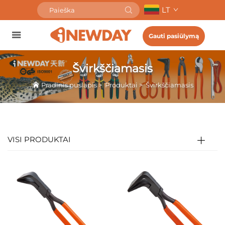
LT
Gauti pasiūlymą
Švirkščiamasis
Pradinis puslapis
>
Produktai
>
Švirkščiamasis
VISI PRODUKTAI