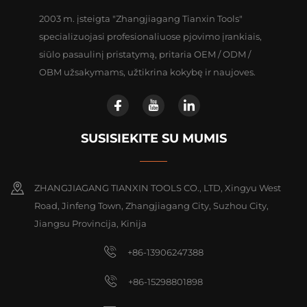
2003 m. įsteigta "Zhangjiagang Tianxin Tools"
specializuojasi profesionaliuose pjovimo įrankiais,
siūlo pasaulinį pristatymą, pritaria OEM / ODM /
OBM užsakymams, užtikrina kokybę ir naujoves.
SUSISIEKITE SU MUMIS
ZHANGJIAGANG TIANXIN TOOLS CO., LTD, Xingyu West
Road, Jinfeng Town, Zhangjiagang City, Suzhou City,
Jiangsu Provincija, Kinija
+86-13906247388
+86-15298801898