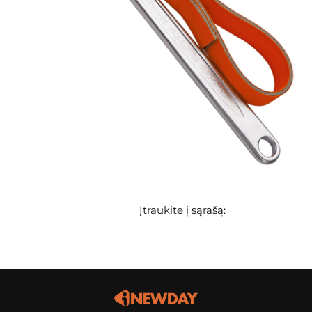
Įtraukite į sąrašą: