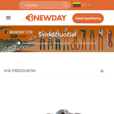
LT
Gauti pasiūlymą
Švirkščiuočiai
Pradinis puslapis
>
Produktai
>
Švirkščiuočiai
VISI PRODUKTAI