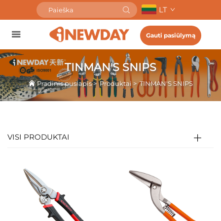
LT
Gauti pasiūlymą
TINMAN'S SNIPS
Pradinis puslapis
>
Produktai
>
TINMAN'S SNIPS
VISI PRODUKTAI