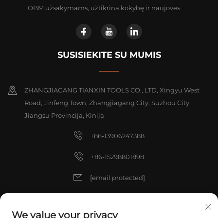
OBM užsakymams, užtikrina kokybę ir naujoves.
SUSISIEKITE SU MUMIS
ZHANGJIAGANG TIANXIN TOOLS CO., LTD, Xingyu West
Road, Jinfeng Town, Zhangjiagang City, Suzhou City,
Jiangsu Provincija, Kinija
+86-13906247388
+86-15298801898
[email protected]
[email protected]
We value your privacy