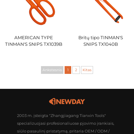
AMERICAN TYPE
Britų tipo TINMAN'S
TINMAN'S SNIPS TX1039B
SNIPS TX1040B
Ankstesnis
1
2
Kitas
2003 m. įsteigta "Zhangjiagang Tianxin Tools"
specializuojasi profesionaliuose pjovimo įrankiais,
siūlo pasaulinį pristatymą, pritaria OEM / ODM /