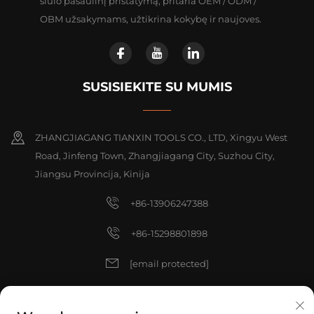
siūlo pasaulinį pristatymą, pritaria OEM / ODM /
OBM užsakymams, užtikrina kokybę ir naujoves.
SUSISIEKITE SU MUMIS
ZHANGJIAGANG TIANXIN TOOLS CO., LTD, Xingyu West
Road, Jinfeng Town, Zhangjiagang City, Suzhou City,
Jiangsu Provincija, Kinija
+86-13906247388
+86-15298801898
[email protected]
[email protected]