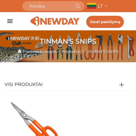
LT
Gauti pasiūlymą
TINMAN'S SNIPS
Pradinis puslapis
>
Produktai
>
TINMAN'S SNIPS
VISI PRODUKTAI