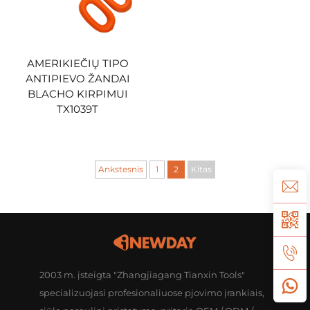
AMERIKIEČIŲ TIPO
ANTIPIEVO ŽANDAI
BLACHO KIRPIMUI
TX1039T
Ankstesnis
1
2
Kitas
2003 m. įsteigta "Zhangjiagang Tianxin Tools"
specializuojasi profesionaliuose pjovimo įrankiais,