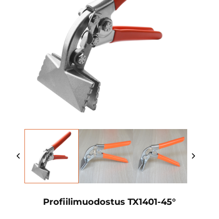
Profiilimuodostus TX1401-45°