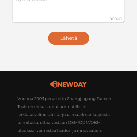
0/1000
Lähetä
Vuonna 2003 perustettu Zhangjiagang Tianxin
Tools on erikoistunut ammatillisiin
leikkausvälineisiin, tarjoaa maailmanlaajuista
toimitusta, ottaa vastaan OEM/ODM/OBM-
tilauksia, varmistaa laadun ja innovaation.