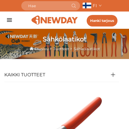
FI
Hanki tarjous
Sähkölaatikot
Etusivu
>
Tuotteet
>
Sähkölaatikot
KAIKKI TUOTTEET