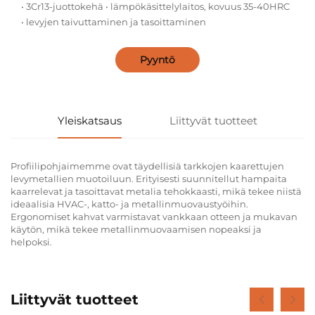
• 3Cr13-juottokehä • lämpökäsittelylaitos, kovuus 35-40HRC
• levyjen taivuttaminen ja tasoittaminen
Pyyntö
Yleiskatsaus
Liittyvät tuotteet
Profiilipohjaimemme ovat täydellisiä tarkkojen kaarettujen
levymetallien muotoiluun. Erityisesti suunnitellut hampaita
kaarrelevat ja tasoittavat metalia tehokkaasti, mikä tekee niistä
ideaalisia HVAC-, katto- ja metallinmuovaustyöihin.
Ergonomiset kahvat varmistavat vankkaan otteen ja mukavan
käytön, mikä tekee metallinmuovaamisen nopeaksi ja
helpoksi.
Liittyvät tuotteet