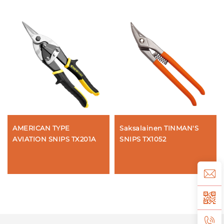
AMERICAN TYPE
Saksalainen TINMAN'S
AVIATION SNIPS TX201A
SNIPS TX1052