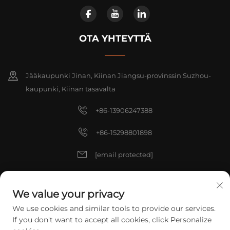
OTA YHTEYTTÄ
Jääkaupunki Jinan, Kiinan Jiangsu-provinssin Suzhou-
kaupunki, Kiinan tasavalta
+86-13906247388
+86-15298801898
[email protected]
[email protected]
We value your privacy
We use cookies and similar tools to provide our services.
Copyright © 2025 China ZHANGJIAGANG TIANXIN TOOLS CO., LTD.
If you don't want to accept all cookies, click Personalize
Kaikki oikeudet pidätetään.
Tietosuojakäytäntö