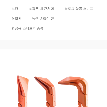
노란
조각은 내 근처에
불도그 항공 스니프
단열된
녹색 손잡이 틴
항공용 스니프의 종류