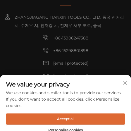
ZHANGJIAGANG TIANXIN TOOLS CO., LTD, 중국 진저강
시, 수저우 시, 진저강 시, 진저우 서부 도로, 중국
+86-13906247388
+86-15298801898
[email protected]
[email protected]
We value your privacy
We use cookies and similar tools to provide our services.
저작권 © 2025 중국 ZHANGJIAGANG TIANXIN TOOLS CO., LTD. 모
If you don't want to accept all cookies, click Personalize
든 권리 예약.
개인정보 보호정책
cookies.
Accept all
Personalize cookies