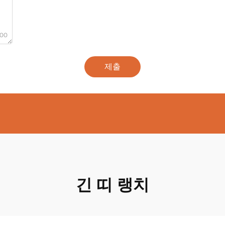
000
제출
긴 띠 랭치