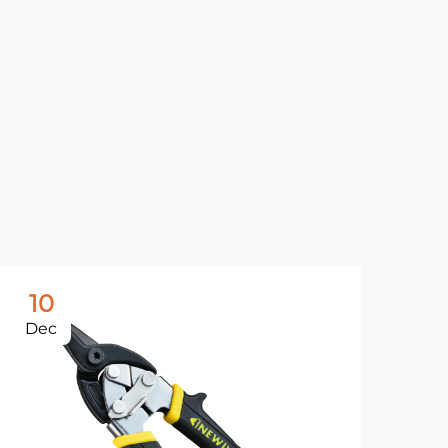
10
1
Dec
De