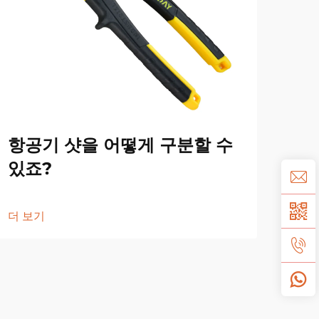
항공기 샷을 어떻게 구분할 수
항
있죠?
윤
더 보기
더 