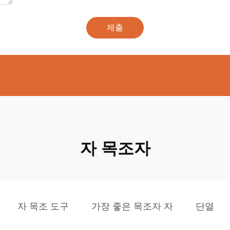
제출
자 목조자
자 목조 도구
가장 좋은 목조자 자
단열