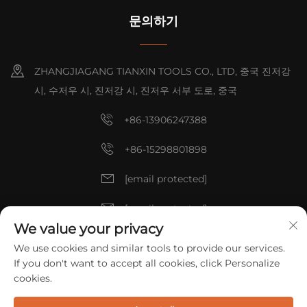
문의하기
ZHANGJIAGANG TIANXIN TOOLS CO., LTD, 중국 진저강
시, 수저우 시, 진저강 시, 진저우 서부 도로, 중국
+86-13906247388
+86-15298801898
[email protected]
[email protected]
We value your privacy
We use cookies and similar tools to provide our services.
저작권 © 2025 중국 ZHANGJIAGANG TIANXIN TOOLS CO., LTD. 모
If you don't want to accept all cookies, click Personalize
든 권리 예약.
개인정보 보호정책
cookies.