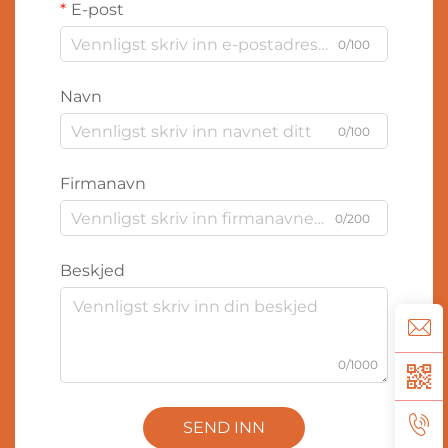
E-post
0/100
Navn
0/100
Firmanavn
0/200
Beskjed
0/1000
SEND INN