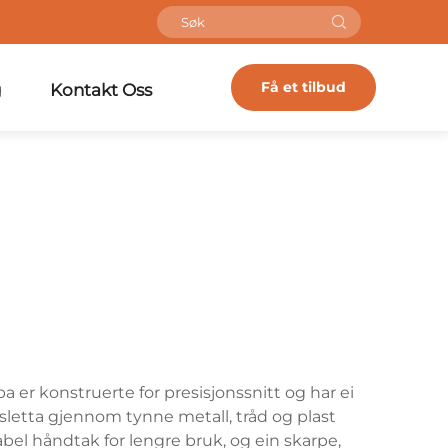
Få et tilbud
g
Kontakt Oss
pa er konstruerte for presisjonssnitt og har ei
 sletta gjennom tynne metall, tråd og plast
bel håndtak for lengre bruk, og ein skarpe,