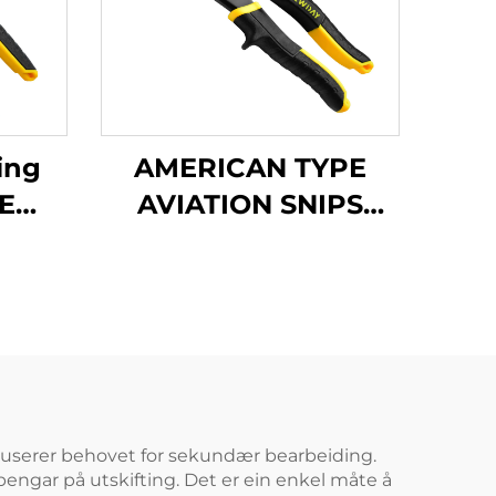
ing
AMERICAN TYPE
E
AVIATION SNIPS
PS
TX201H
 reduserer behovet for sekundær bearbeiding.
pengar på utskifting. Det er ein enkel måte å