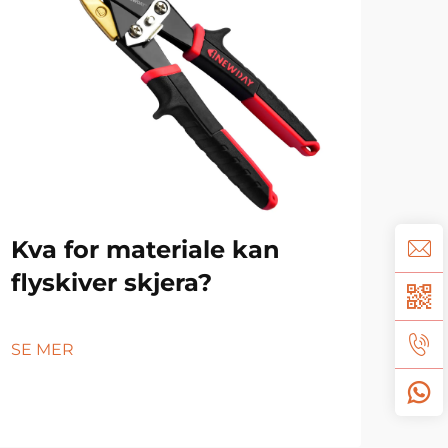
Kva for materiale kan
Kor
flyskiver skjera?
uli
SE MER
SE 