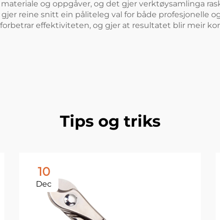
ulike materiale og oppgåver, og det gjer verktøysamlinga r
gjer reine snitt ein påliteleg val for både profesjonelle og
 forbetrar effektiviteten, og gjer at resultatet blir meir k
Tips og triks
10
Dec