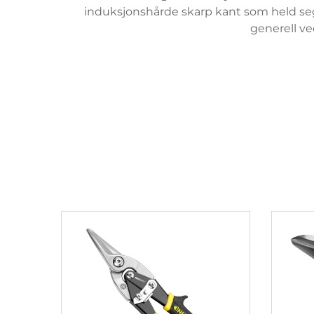
induksjonshårde skarp kant som held seg 
generell ved