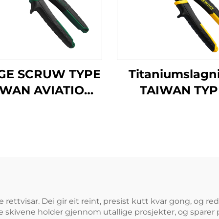
GE SCRUW TYPE
Titaniumslagn
IWAN AVIATION
TAIWAN TYP
IPS TX200TPH
AVIATION SNI
TX201Ti
 rettvisar. Dei gir eit reint, presist kutt kvar gong, og
 skivene holder gjennom utallige prosjekter, og sparer 