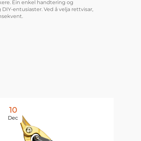
askere. Ein enkel handtering og
 DIY-entusiaster. Ved å velja rettvisar,
onsekvent.
10
1
Dec
De