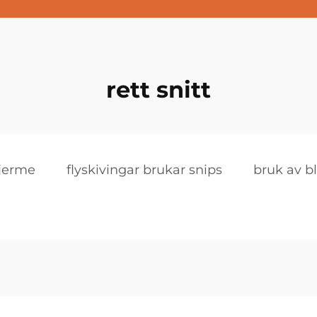
rett snitt
kjerme
flyskivingar brukar snips
bruk av b