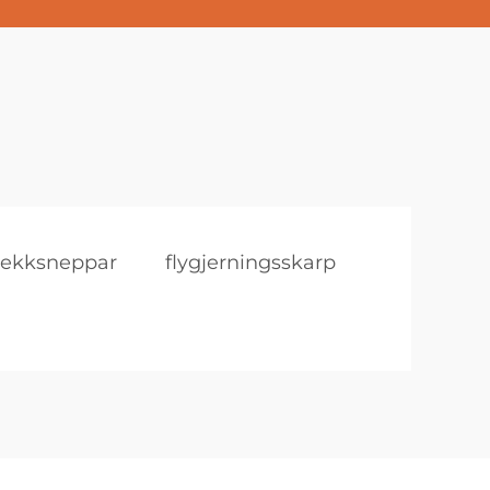
lekksneppar
flygjerningsskarp