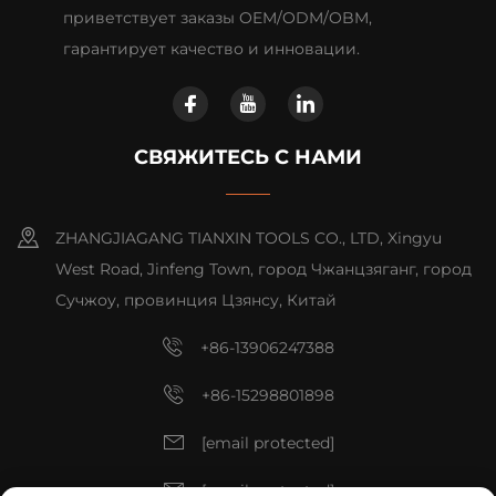
приветствует заказы OEM/ODM/OBM,
гарантирует качество и инновации.
СВЯЖИТЕСЬ С НАМИ
ZHANGJIAGANG TIANXIN TOOLS CO., LTD, Xingyu
West Road, Jinfeng Town, город Чжанцзяганг, город
Сучжоу, провинция Цзянсу, Китай
+86-13906247388
+86-15298801898
[email protected]
[email protected]