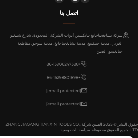
اتصل بنا
شركة تشانغجياجانغ تيانكسين أدوات الشركة، المحدودة، شارع شينغيو
الغربي، مدينة جينفينغ، مدينة تشانغجياجانغ، مدينة سوجو، مقاطعة
جيانغسو، الصين
+86-13906247388
+86-15298801898
[email protected]
[email protected]
حقوق النشر © 2025 الصين شركة ZHANGJIAGANG TIANXIN TOOLS CO.,
وق محفوظة.
سياسة الخصوصية