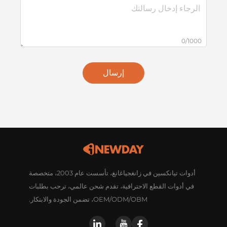
0/1000
إرسال
أدوات تيانكسين في زانغجياغانغ، تأسست عام 2003، متخصصة
في أدوات القطع الاحترافية، تقدم شحن عالمي، ترحب بطلبات
OEM/ODM/OBM، تضمن الجودة والابتكار.