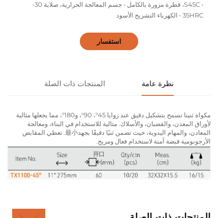
• S45C، قطرة مزورة بالكامل • جسم المعالجة الحرارية، صلابة 30-
35HRC • الكهرباء التشريح الأسود
استفسار
نظرة عامة
المنتجات ذات الصلة
مكواة ثنينا تسمح بتشكيل دقيق عند زوايا 45°، 90°، و180°، مما يجعلها مثالية
لأوراق المعدن، والقضبان، والأسلاك. مثالية للاستخدام في البناء، ومعالجة
المعادن، والمهام اليدوية، حيث تضمن ثنيًا دقيقًا بجهد最小. تعطي المقابض
الأرجونومية قبضة آمنة لاستخدام فعال ومريح.
المنتجات ذات الصلة