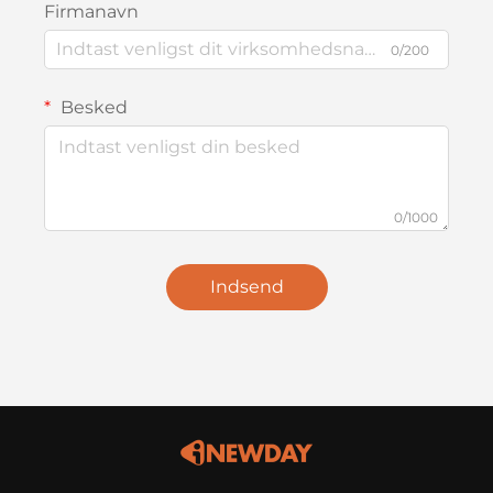
Firmanavn
0/200
Besked
0/1000
Indsend