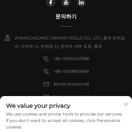
문의하기
ZHANGJIAGANG TIANXIN TOOLS CO., LTD, 중국 진저강
시, 수저우 시, 진저강 시, 진저우 서부 도로, 중국
+86-13906247388
+86-15298801898
[email protected]
[email protected]
We value your privacy
We use cookies and similar tools to provide our services.
저작권 © 2025 중국 ZHANGJIAGANG TIANXIN TOOLS CO., LTD. 모
If you don't want to accept all cookies, click Personalize
든 권리 예약.
개인정보 보호정책
cookies.