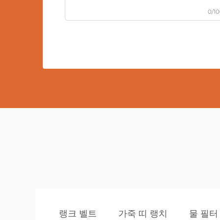
0/1
랭크 벨트
가죽 띠 랭치
물 필터