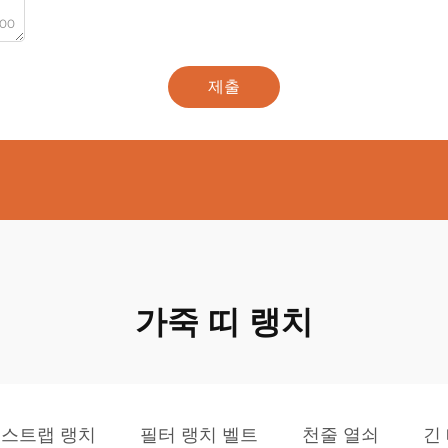
000
제출
가죽 띠 랭치
 스트랩 랭치
필터 랭치 벨트
천줄 열쇠
긴