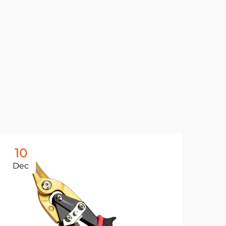
10
1
Dec
De