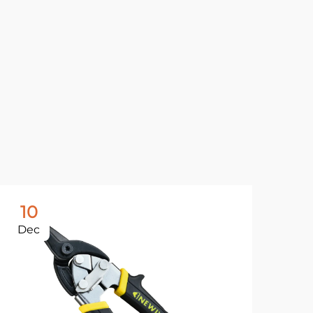
10
1
Dec
De