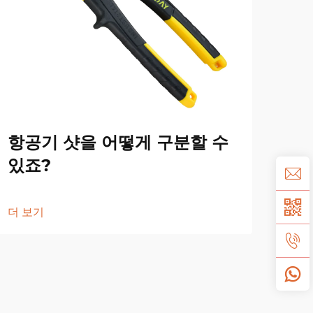
항공기 샷을 어떻게 구분할 수
항
있죠?
윤
더 보기
더 