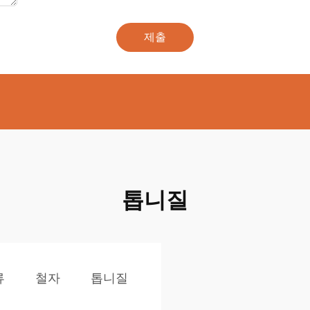
제출
톱니질
류
철자
톱니질