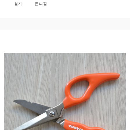
철자
톱니질