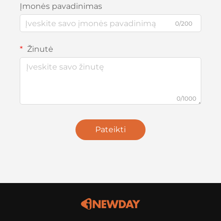
Įmonės pavadinimas
0/200
Žinutė
0/1000
Pateikti