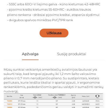
• S55C arba 60Cr-V liejimo galva • kūno kietumas 42-48HRC
• pjovimo krašto kietumas 55-60HRC • aukštos traukos
plieno rankena • dribsiai pjovimo kraštai, atsparūs slydimui
• dvigubos spalvos minkštas PVC/TPR rank
Užklausa
Apžvalga
Susiję produktai
Mūsų sunkiai veikiantys amerikiečių avialinijos šautuvai yra
sukurti taip, kad lengvai pjaustų iki 1,2 mm šalto valcavimo
plieno ir 0,7 mm nerūdijančio plieno. Su sustiprintais, kietais
peiliukais, kurie leidžia tiksliai ir spartai pjauti, ir ergonomine
rankenklėmis, padedančiomis geriau valdyti ir sumažinti rankų
nuovargį.