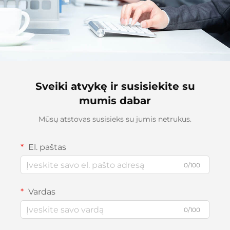
Sveiki atvykę ir susisiekite su
mumis dabar
Mūsų atstovas susisieks su jumis netrukus.
El. paštas
0/100
Vardas
0/100