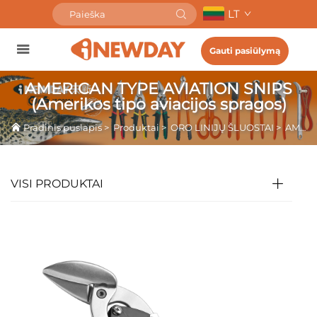
LT
Gauti pasiūlymą
AMERICAN TYPE AVIATION SNIPS
(Amerikos tipo aviacijos spragos)
Pradinis puslapis
>
Produktai
>
ORO LINIJŲ ŠLUOSTAI
>
AMERICAN TYPE AVIATION SNIPS (Amerikos tipo aviacijos spragos)
VISI PRODUKTAI