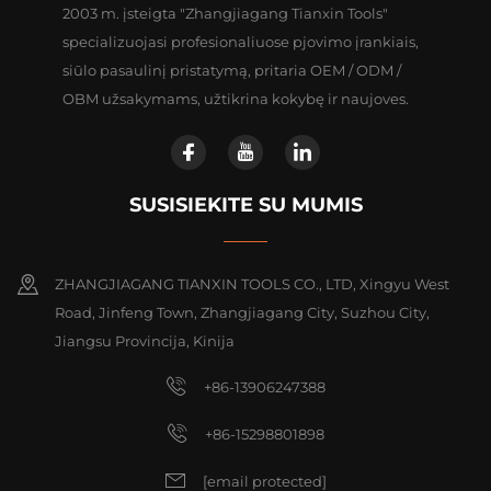
2003 m. įsteigta "Zhangjiagang Tianxin Tools"
specializuojasi profesionaliuose pjovimo įrankiais,
siūlo pasaulinį pristatymą, pritaria OEM / ODM /
OBM užsakymams, užtikrina kokybę ir naujoves.
SUSISIEKITE SU MUMIS
ZHANGJIAGANG TIANXIN TOOLS CO., LTD, Xingyu West
Road, Jinfeng Town, Zhangjiagang City, Suzhou City,
Jiangsu Provincija, Kinija
+86-13906247388
+86-15298801898
[email protected]