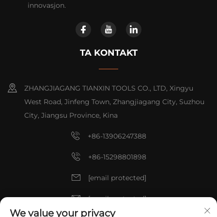
innovasjon.
TA KONTAKT
ZHANGJIAGANG TIANXIN TOOLS CO., LTD, Xingyu
West Road, Jinfeng Town, Zhangjiagang City, Suzhou
City, Jiangsu Province, Kina
+86-13906247388
+86-15298801898
[email protected]
[email protected]
We value your privacy