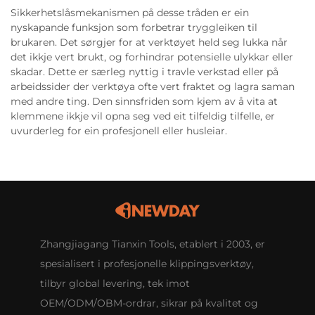
Sikkerhetslåsmekanismen på desse tråden er ein
nyskapande funksjon som forbetrar tryggleiken til
brukaren. Det sørgjer for at verktøyet held seg lukka når
det ikkje vert brukt, og forhindrar potensielle ulykkar eller
skadar. Dette er særleg nyttig i travle verkstad eller på
arbeidssider der verktøya ofte vert fraktet og lagra saman
med andre ting. Den sinnsfriden som kjem av å vita at
klemmene ikkje vil opna seg ved eit tilfeldig tilfelle, er
uvurderleg for ein profesjonell eller husleiar.
Zhangjiagang Tianxin Tools, etablert i 2003, er
spesialisert i profesjonelle klippingsverktøy,
tilbyr global levering, tek imot
OEM/ODM/OBM-ordrar, sikrar på kvalitet og