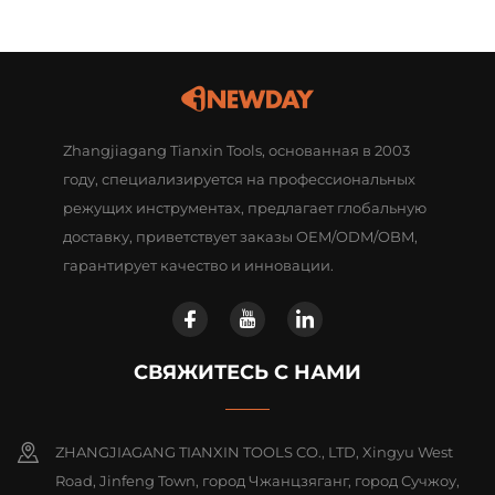
Zhangjiagang Tianxin Tools, основанная в 2003
году, специализируется на профессиональных
режущих инструментах, предлагает глобальную
доставку, приветствует заказы OEM/ODM/OBM,
гарантирует качество и инновации.
СВЯЖИТЕСЬ С НАМИ
ZHANGJIAGANG TIANXIN TOOLS CO., LTD, Xingyu West
Road, Jinfeng Town, город Чжанцзяганг, город Сучжоу,