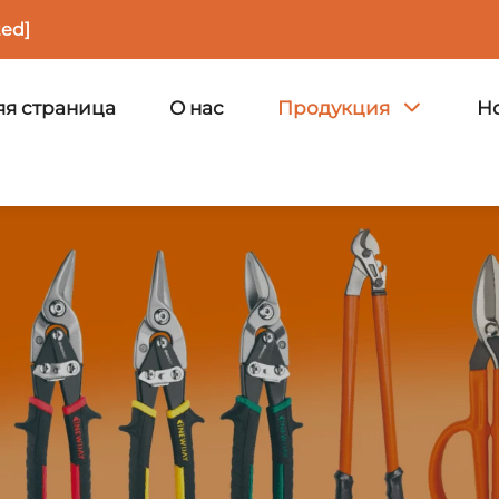
ted]
я страница
О нас
Продукция
Н