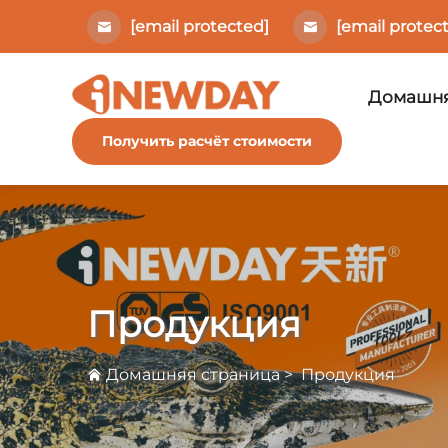
[email protected]
[email protec
Домашня
Получить расчёт стоимости
Продукция
Домашняя страница
>
Продукция