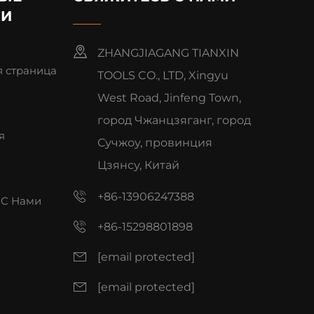
КИ
ZHANGJIAGANG TIANXIN
 страница
TOOLS CO., LTD, Xingyu
West Road, Jinfeng Town,
город Чжанцзяганг, город
я
Сучжоу, провинция
Цзянсу, Китай
+86-13906247388
 С Нами
+86-15298801898
[email protected]
[email protected]