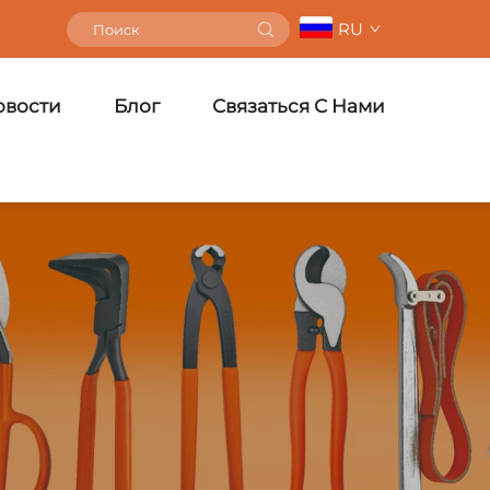
RU
овости
Блог
Связаться С Нами