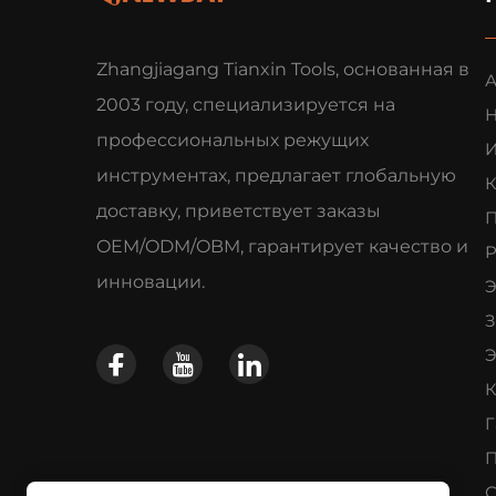
Zhangjiagang Tianxin Tools, основанная в
2003 году, специализируется на
профессиональных режущих
инструментах, предлагает глобальную
К
доставку, приветствует заказы
П
OEM/ODM/OBM, гарантирует качество и
Р
инновации.
Э
З
Э
К
Г
П
С