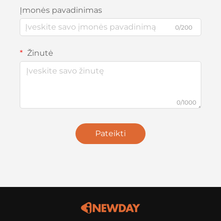
Įmonės pavadinimas
0/200
Žinutė
0/1000
Pateikti