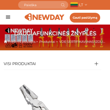
LT
Gauti pasiūlymą
DAUGIAFUNKCINĖS ŽNYPLĖS
Pradinis puslapis
>
Produktai
>
VDE SERTIFIKAVIMAS IZOLIUOTI ĮRANKIAI
VISI PRODUKTAI