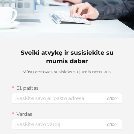
Sveiki atvykę ir susisiekite su
mumis dabar
Mūsų atstovas susisieks su jumis netrukus.
El. paštas
0/100
Vardas
0/100