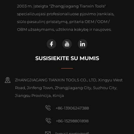
2003 m. įsteigta "Zhangjiagang Tianxin Tools"
specializuojasi profesionaliuose pjovimo įrankiais,
siūlo pasaulinį pristatymą, pritaria OEM / ODM /
OBM užsakymams, užtikrina kokybę ir naujoves.
SUSISIEKITE SU MUMIS
ZHANGJIAGANG TIANXIN TOOLS CO., LTD, Xingyu West
Road, Jinfeng Town, Zhangjiagang City, Suzhou City,
Jiangsu Provincija, Kinija
+86-13906247388
+86-15298801898
[email protected]