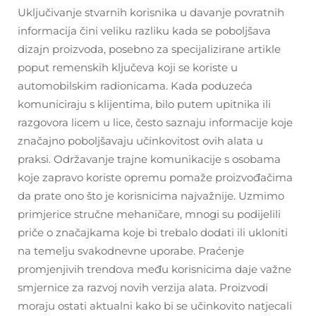
Uključivanje stvarnih korisnika u davanje povratnih
informacija čini veliku razliku kada se poboljšava
dizajn proizvoda, posebno za specijalizirane artikle
poput remenskih ključeva koji se koriste u
automobilskim radionicama. Kada poduzeća
komuniciraju s klijentima, bilo putem upitnika ili
razgovora licem u lice, često saznaju informacije koje
značajno poboljšavaju učinkovitost ovih alata u
praksi. Održavanje trajne komunikacije s osobama
koje zapravo koriste opremu pomaže proizvođačima
da prate ono što je korisnicima najvažnije. Uzmimo
primjerice stručne mehaničare, mnogi su podijelili
priče o značajkama koje bi trebalo dodati ili ukloniti
na temelju svakodnevne uporabe. Praćenje
promjenjivih trendova među korisnicima daje važne
smjernice za razvoj novih verzija alata. Proizvodi
moraju ostati aktualni kako bi se učinkovito natjecali