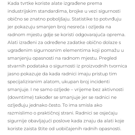
Kada tvrtke koriste alate izgrađene prema
industrijskim standardima, brojke u vezi sigurnosti
obično se znatno poboljšaju. Statistike to potvrđuju
jer pokazuju smanjen broj nesreća i ozljeda na
radnom mjestu gdje se koristi odgovarajuća oprema.
Alati izrađeni za određene zadatke obično dolaze s
ugrađenim sigurnosnim elementima koji pomažu u
smanjenju opasnosti na radnom mjestu. Pregled
stvarnih podataka o sigurnosti iz proizvodnih tvornica
jasno pokazuje da kada radnici imaju pristup tim
specijaliziranim alatom, ukupan broj incidenti
smanjuje. I ne samo ozljede – vrijeme bez aktivnosti
(downtime) također se smanjuje jer se radnici ne
ozljeđuju jednako često. To ima smisla ako
razmislimo o praktičnoj strani. Radnici se osjećaju
sigurnije obavljajući poslove kada znaju da alati koje
koriste zaista štite od uobičajenih radnih opasnosti.