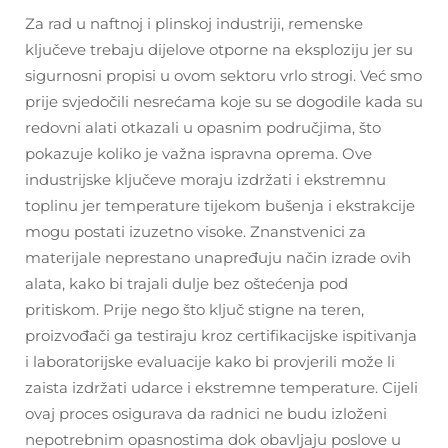
Za rad u naftnoj i plinskoj industriji, remenske
ključeve trebaju dijelove otporne na eksploziju jer su
sigurnosni propisi u ovom sektoru vrlo strogi. Već smo
prije svjedočili nesrećama koje su se dogodile kada su
redovni alati otkazali u opasnim područjima, što
pokazuje koliko je važna ispravna oprema. Ove
industrijske ključeve moraju izdržati i ekstremnu
toplinu jer temperature tijekom bušenja i ekstrakcije
mogu postati izuzetno visoke. Znanstvenici za
materijale neprestano unapređuju način izrade ovih
alata, kako bi trajali dulje bez oštećenja pod
pritiskom. Prije nego što ključ stigne na teren,
proizvođači ga testiraju kroz certifikacijske ispitivanja
i laboratorijske evaluacije kako bi provjerili može li
zaista izdržati udarce i ekstremne temperature. Cijeli
ovaj proces osigurava da radnici ne budu izloženi
nepotrebnim opasnostima dok obavljaju poslove u