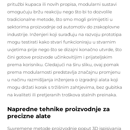
pritužbi kupaca ili novih propisa, modularni sustavi
omogućuju bržu reakciju nego što bi to dozvolile
tradicionalne metode, što smo mogli primijetiti u
sektorima proizvodnje od automotiv do zrakoplovne
industrije. Inženjeri koji surađuju na razvoju prototipa
mogu testirati kako stvari funkcioniraju u stvarnim
uvjetima prije nego što se dizajni konačno utvrde, što
čini gotove proizvode učinkovitijim i prijateljskim
prema korisniku. Gledajući na širu sliku, ovaj pomak
prema modularnosti predstavlja značajnu promjenu
u načinu razmišljanja inženjera o izgradnji alata koji
mogu držati korak s tržišnim zahtjevima, bez gubitka
na kvaliteti ili pretjeranih troškova stalnih preinaka.
Napredne tehnike proizvodnje za
precizne alate
Suvremene metode proizvodnje poput 3D ispisivanja