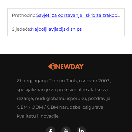
Prethodno:
Savjeti za održavanje i skrb za zrakoplovne škare
Sljedeće:
Najbolji avijacijski snips
Zhangjiagang Tianxin Tools, osnovan 2003.,
specijaliziran je za profesionalne alatke za
rezanje, nudi globalnu isporuku, pozdravlja
OEM / ODM / OBM narudžbe, osigurava
kvalitetu i inovacije.