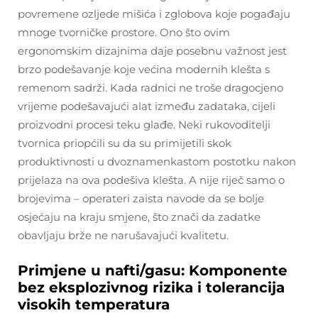
povremene ozljede mišića i zglobova koje pogađaju
mnoge tvorničke prostore. Ono što ovim
ergonomskim dizajnima daje posebnu važnost jest
brzo podešavanje koje većina modernih klešta s
remenom sadrži. Kada radnici ne troše dragocjeno
vrijeme podešavajući alat između zadataka, cijeli
proizvodni procesi teku glađe. Neki rukovoditelji
tvornica priopćili su da su primijetili skok
produktivnosti u dvoznamenkastom postotku nakon
prijelaza na ova podešiva klešta. A nije riječ samo o
brojevima – operateri zaista navode da se bolje
osjećaju na kraju smjene, što znači da zadatke
obavljaju brže ne narušavajući kvalitetu.
Primjene u nafti/gasu: Komponente
bez eksplozivnog rizika i tolerancija
visokih temperatura