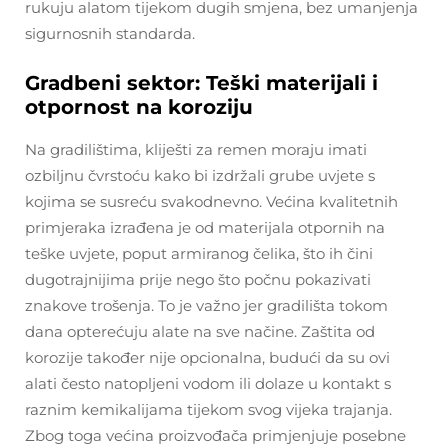
rukuju alatom tijekom dugih smjena, bez umanjenja
sigurnosnih standarda.
Gradbeni sektor: Teški materijali i
otpornost na koroziju
Na gradilištima, kliješti za remen moraju imati
ozbiljnu čvrstoću kako bi izdržali grube uvjete s
kojima se susreću svakodnevno. Većina kvalitetnih
primjeraka izrađena je od materijala otpornih na
teške uvjete, poput armiranog čelika, što ih čini
dugotrajnijima prije nego što počnu pokazivati
znakove trošenja. To je važno jer gradilišta tokom
dana opterećuju alate na sve načine. Zaštita od
korozije također nije opcionalna, budući da su ovi
alati često natopljeni vodom ili dolaze u kontakt s
raznim kemikalijama tijekom svog vijeka trajanja.
Zbog toga većina proizvođača primjenjuje posebne