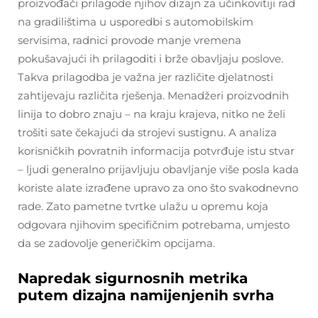
proizvođači prilagode njihov dizajn za učinkovitiji rad
na gradilištima u usporedbi s automobilskim
servisima, radnici provode manje vremena
pokušavajući ih prilagoditi i brže obavljaju poslove.
Takva prilagodba je važna jer različite djelatnosti
zahtijevaju različita rješenja. Menadžeri proizvodnih
linija to dobro znaju – na kraju krajeva, nitko ne želi
trošiti sate čekajući da strojevi sustignu. A analiza
korisničkih povratnih informacija potvrđuje istu stvar
– ljudi generalno prijavljuju obavljanje više posla kada
koriste alate izrađene upravo za ono što svakodnevno
rade. Zato pametne tvrtke ulažu u opremu koja
odgovara njihovim specifičnim potrebama, umjesto
da se zadovolje generičkim opcijama.
Napredak sigurnosnih metrika
putem dizajna namijenjenih svrha