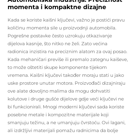
momenta i kompaktne dizajne
Kada se koriste kaišni ključevi, važno je postići pravu
količinu momenta sile u proizvodnji automobila.
Pogrešne postavke često uzrokuju otkazivanje
dijelova kasnije, što nitko ne želi. Zato većina
radionica inzistira na preciznim alatom za ovaj posao.
Kada mehaničari previše ili premalo zategnu kaiševe,
to može oštetiti skupe komponente tijekom
vremena. Kaišni ključevi također moraju stati u jako
uske prostore unutar motora. Proizvođači dizajniraju
ove alate dovoljno malima da mogu dohvatiti
kolutove i druge gušće dijelove gdje veći ključevi ne
bi funkcionirali. Mnogi moderni ključevi sada koriste
posebne metale i kompozitne materijale koji
smanjuju težinu, a ne umanjuju čvrstoću. Ovi lagani,
ali izdržljivi materijali pomažu radnicima da bolje