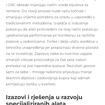
i CNC obrade mijenjaju način izrade ključeva za
remene. Ovi noviji procesi nude veću točnost i
smanjuju vrijeme potrebno za izradu u usporedbi s
tradicionalnim metodama. Izvješća iz industrije
pokazuju da alati proizvedeni na ovaj način pokazuju
ujednačenije performanse pri korištenju za različite
poslove u radionicama. Tvrtke i dalje ulažu sredstva u
tehnička unapređenja jer prepoznaju stvarne povrate
na te investicije. Zapravo, neke su tvornice uspjele
smanjiti cikluse proizvodnje za čak pola nakon
prelaska na ove napredne sustave. Rezultati govore
sami za sebe – mnoge radionice prijavljuju manje
škartnih dijelova i zadovoljnije kupce koji odmah
primjećuju razliku u kvaliteti.
Izazovi i rješenja u razvoju
specijaliziranih alata