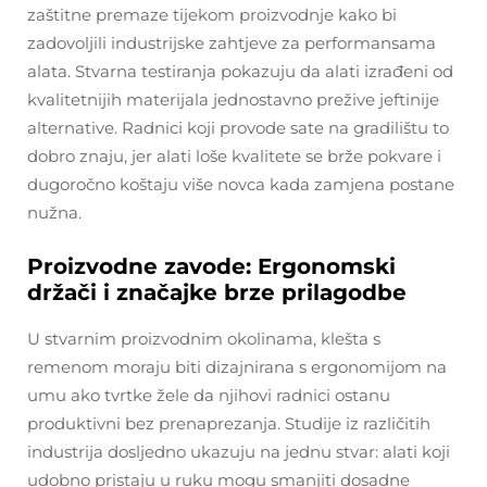
zaštitne premaze tijekom proizvodnje kako bi
zadovoljili industrijske zahtjeve za performansama
alata. Stvarna testiranja pokazuju da alati izrađeni od
kvalitetnijih materijala jednostavno prežive jeftinije
alternative. Radnici koji provode sate na gradilištu to
dobro znaju, jer alati loše kvalitete se brže pokvare i
dugoročno koštaju više novca kada zamjena postane
nužna.
Proizvodne zavode: Ergonomski
držači i značajke brze prilagodbe
U stvarnim proizvodnim okolinama, klešta s
remenom moraju biti dizajnirana s ergonomijom na
umu ako tvrtke žele da njihovi radnici ostanu
produktivni bez prenaprezanja. Studije iz različitih
industrija dosljedno ukazuju na jednu stvar: alati koji
udobno pristaju u ruku mogu smanjiti dosadne