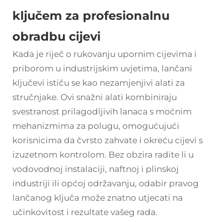
ključem za profesionalnu
obradbu cijevi
Kada je riječ o rukovanju upornim cijevima i
priborom u industrijskim uvjetima,
lančani
ključevi
ističu se kao nezamjenjivi alati za
stručnjake. Ovi snažni alati kombiniraju
svestranost prilagodljivih lanaca s moćnim
mehanizmima za polugu, omogućujući
korisnicima da čvrsto zahvate i okreću cijevi s
izuzetnom kontrolom. Bez obzira radite li u
vodovodnoj instalaciji, naftnoj i plinskoj
industriji ili općoj održavanju, odabir pravog
lančanog ključa može znatno utjecati na
učinkovitost i rezultate vašeg rada.