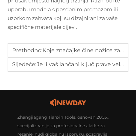
pritisak umjesto naglog trzanja. Razmotrite
uporabu modela s posebnim premazom ili
uzorkom zahvata koji su dizajnirani za vaše
specifične materijale cijevi.
Prethodno:
Koje značajke čine nožice za kabel idealnim za industrijsku i domaću uporabu?
Sljedeće:
Je li vaš lančani ključ prave veličine? Izbjegnite ove uobičajene probleme
Zhangjiagang Tianxin Tools, osnovan 2003.,
specijaliziran je za profesionalne alatke za
rezanje, nudi globalnu isporuku, pozdravlja