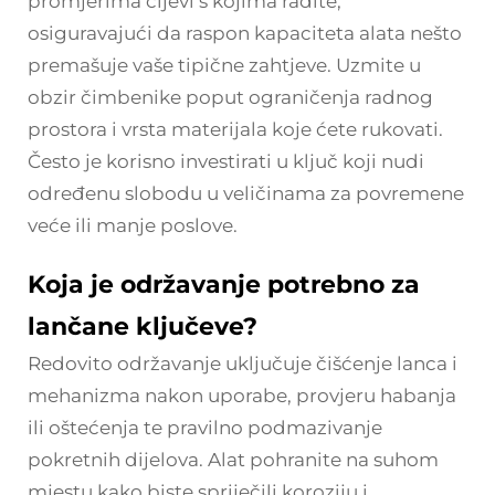
promjerima cijevi s kojima radite,
osiguravajući da raspon kapaciteta alata nešto
premašuje vaše tipične zahtjeve. Uzmite u
obzir čimbenike poput ograničenja radnog
prostora i vrsta materijala koje ćete rukovati.
Često je korisno investirati u ključ koji nudi
određenu slobodu u veličinama za povremene
veće ili manje poslove.
Koja je održavanje potrebno za
lančane ključeve?
Redovito održavanje uključuje čišćenje lanca i
mehanizma nakon uporabe, provjeru habanja
ili oštećenja te pravilno podmazivanje
pokretnih dijelova. Alat pohranite na suhom
mjestu kako biste spriječili koroziju i