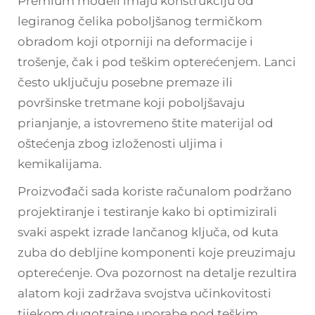
Premium modeli imaju konstrukciju od
legiranog čelika poboljšanog termičkom
obradom koji otporniji na deformacije i
trošenje, čak i pod teškim opterećenjem. Lanci
često uključuju posebne premaze ili
površinske tretmane koji poboljšavaju
prianjanje, a istovremeno štite materijal od
oštećenja zbog izloženosti uljima i
kemikalijama.
Proizvođači sada koriste računalom podržano
projektiranje i testiranje kako bi optimizirali
svaki aspekt izrade lančanog ključa, od kuta
zuba do debljine komponenti koje preuzimaju
opterećenje. Ova pozornost na detalje rezultira
alatom koji zadržava svojstva učinkovitosti
tijekom dugotrajne uporabe pod teškim