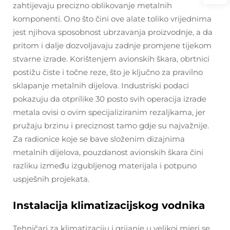
zahtijevaju precizno oblikovanje metalnih
komponenti. Ono što čini ove alate toliko vrijednima
jest njihova sposobnost ubrzavanja proizvodnje, a da
pritom i dalje dozvoljavaju zadnje promjene tijekom
stvarne izrade. Korištenjem avionskih škara, obrtnici
postižu čiste i točne reze, što je ključno za pravilno
sklapanje metalnih dijelova. Industriski podaci
pokazuju da otprilike 30 posto svih operacija izrade
metala ovisi o ovim specijaliziranim rezaljkama, jer
pružaju brzinu i preciznost tamo gdje su najvažnije.
Za radionice koje se bave složenim dizajnima
metalnih dijelova, pouzdanost avionskih škara čini
razliku između izgubljenog materijala i potpuno
uspješnih projekata.
Instalacija klimatizacijskog vodnika
Tehničari za klimatizaciju i grijanje u velikoj mjeri se