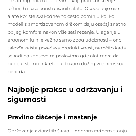
dosadnog bola u dlanovima koji prati korišćenje
jeftinijih i loše konstruisanih alata. Osobe koje ove
alate koriste svakodnevno često pominju koliko
modeli s amortizovanom drškom daju osećaj znatno
boljeg komfora nakon više sati rezanja. Ulaganje u
ergonomiju nije važno samo zbog udobnosti – ono
takođe zaista povećava produktivnost, naročito kada
se radi na zahtevnim poslovima gde alat mora da
bude u stalnom kretanju tokom dužeg vremenskog
perioda.
Najbolje prakse u održavanju i
sigurnosti
Pravilno čišćenje i mastanje
Održavanje avionskih škara u dobrom radnom stanju