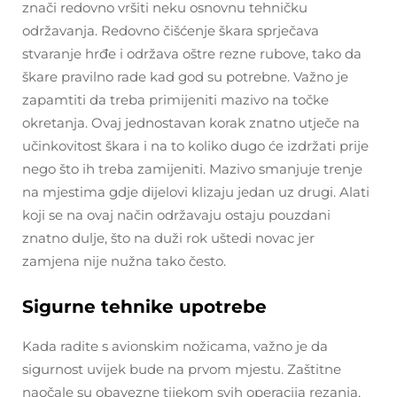
znači redovno vršiti neku osnovnu tehničku
održavanja. Redovno čišćenje škara sprječava
stvaranje hrđe i održava oštre rezne rubove, tako da
škare pravilno rade kad god su potrebne. Važno je
zapamtiti da treba primijeniti mazivo na točke
okretanja. Ovaj jednostavan korak znatno utječe na
učinkovitost škara i na to koliko dugo će izdržati prije
nego što ih treba zamijeniti. Mazivo smanjuje trenje
na mjestima gdje dijelovi klizaju jedan uz drugi. Alati
koji se na ovaj način održavaju ostaju pouzdani
znatno dulje, što na duži rok uštedi novac jer
zamjena nije nužna tako često.
Sigurne tehnike upotrebe
Kada radite s avionskim nožicama, važno je da
sigurnost uvijek bude na prvom mjestu. Zaštitne
naočale su obavezne tijekom svih operacija rezanja,