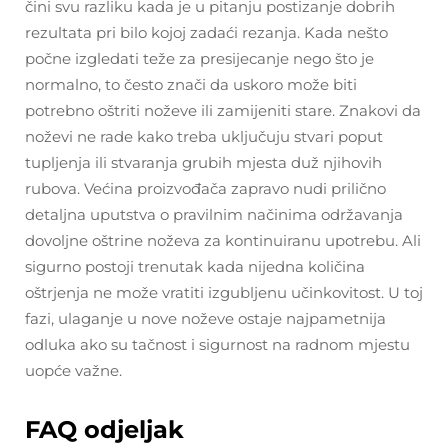
čini svu razliku kada je u pitanju postizanje dobrih
rezultata pri bilo kojoj zadaći rezanja. Kada nešto
počne izgledati teže za presijecanje nego što je
normalno, to često znači da uskoro može biti
potrebno oštriti noževe ili zamijeniti stare. Znakovi da
noževi ne rade kako treba uključuju stvari poput
tupljenja ili stvaranja grubih mjesta duž njihovih
rubova. Većina proizvođača zapravo nudi prilično
detaljna uputstva o pravilnim načinima održavanja
dovoljne oštrine noževa za kontinuiranu upotrebu. Ali
sigurno postoji trenutak kada nijedna količina
oštrjenja ne može vratiti izgubljenu učinkovitost. U toj
fazi, ulaganje u nove noževe ostaje najpametnija
odluka ako su tačnost i sigurnost na radnom mjestu
uopće važne.
FAQ odjeljak