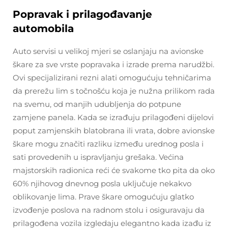
Popravak i prilagođavanje
automobila
Auto servisi u velikoj mjeri se oslanjaju na avionske
škare za sve vrste popravaka i izrade prema narudžbi.
Ovi specijalizirani rezni alati omogućuju tehničarima
da prerežu lim s točnošću koja je nužna prilikom rada
na svemu, od manjih udubljenja do potpune
zamjene panela. Kada se izrađuju prilagođeni dijelovi
poput zamjenskih blatobrana ili vrata, dobre avionske
škare mogu značiti razliku između urednog posla i
sati provedenih u ispravljanju grešaka. Većina
majstorskih radionica reći će svakome tko pita da oko
60% njihovog dnevnog posla uključuje nekakvo
oblikovanje lima. Prave škare omogućuju glatko
izvođenje poslova na radnom stolu i osiguravaju da
prilagođena vozila izgledaju elegantno kada izađu iz