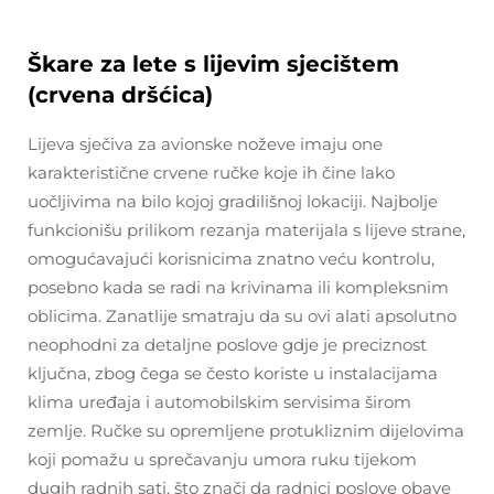
Škare za lete s lijevim sjecištem
(crvena dršćica)
Lijeva sječiva za avionske noževe imaju one
karakteristične crvene ručke koje ih čine lako
uočljivima na bilo kojoj gradilišnoj lokaciji. Najbolje
funkcionišu prilikom rezanja materijala s lijeve strane,
omogućavajući korisnicima znatno veću kontrolu,
posebno kada se radi na krivinama ili kompleksnim
oblicima. Zanatlije smatraju da su ovi alati apsolutno
neophodni za detaljne poslove gdje je preciznost
ključna, zbog čega se često koriste u instalacijama
klima uređaja i automobilskim servisima širom
zemlje. Ručke su opremljene protukliznim dijelovima
koji pomažu u sprečavanju umora ruku tijekom
dugih radnih sati, što znači da radnici poslove obave