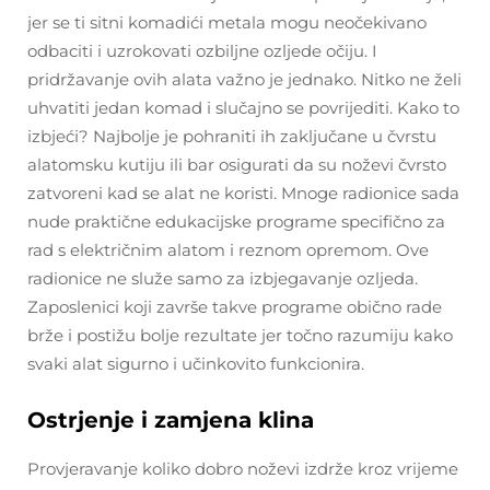
jer se ti sitni komadići metala mogu neočekivano
odbaciti i uzrokovati ozbiljne ozljede očiju. I
pridržavanje ovih alata važno je jednako. Nitko ne želi
uhvatiti jedan komad i slučajno se povrijediti. Kako to
izbjeći? Najbolje je pohraniti ih zaključane u čvrstu
alatomsku kutiju ili bar osigurati da su noževi čvrsto
zatvoreni kad se alat ne koristi. Mnoge radionice sada
nude praktične edukacijske programe specifično za
rad s električnim alatom i reznom opremom. Ove
radionice ne služe samo za izbjegavanje ozljeda.
Zaposlenici koji završe takve programe obično rade
brže i postižu bolje rezultate jer točno razumiju kako
svaki alat sigurno i učinkovito funkcionira.
Ostrjenje i zamjena klina
Provjeravanje koliko dobro noževi izdrže kroz vrijeme