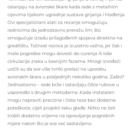
oslanjaju na avionske škare kada rade s metalnim
cijevima tijekom ugradnje sustava grijanja i hlađenja.
Ovi specijalizirani alati za rezanje omogućuju
radnicima da jednostavno prerežu lim, što
omogućuje izradu prilagođenih spojeva direktno na
gradilištu. Točnost rezova je izuzetno važna, jer čak i
male pogreške mogu dovesti do curenja ili loše
cirkulacije zraka u kasnijim fazama. Mnogi izvođači
uočili su da sve više tvrtki prelazi na uporabu
avionskih škara u posljednjih nekoliko godina. Zašto?
Jednostavno – rade brže i ostavljaju čišće rubove u
usporedbi s drugim metodama. Kada instalateri
mogu napraviti precizne i čiste reze bez dodatne
poteškoće, cijeli projekti teku glađe. Nitko ne želi
trošiti dodatno vrijeme na ispravljanje pogrešnih
mjera nakon što je sve već sastavljeno.