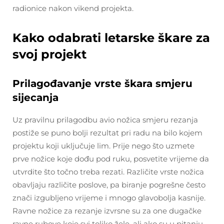
radionice nakon vikend projekta.
Kako odabrati letarske škare za
svoj projekt
Prilagođavanje vrste škara smjeru
sijecanja
Uz pravilnu prilagodbu avio nožica smjeru rezanja
postiže se puno bolji rezultat pri radu na bilo kojem
projektu koji uključuje lim. Prije nego što uzmete
prve nožice koje dođu pod ruku, posvetite vrijeme da
utvrdite što točno treba rezati. Različite vrste nožica
obavljaju različite poslove, pa biranje pogrešne često
znači izgubljeno vrijeme i mnogo glavobolja kasnije.
Ravne nožice za rezanje izvrsne su za one dugačke
ravne rubove koje svi toliko žele, ali ako su u pitanju