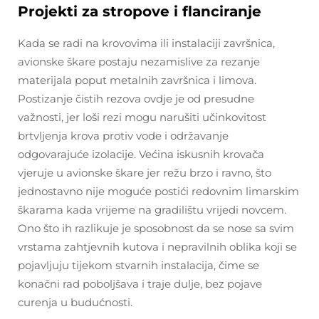
Projekti za stropove i flanciranje
Kada se radi na krovovima ili instalaciji završnica,
avionske škare postaju nezamislive za rezanje
materijala poput metalnih završnica i limova.
Postizanje čistih rezova ovdje je od presudne
važnosti, jer loši rezi mogu narušiti učinkovitost
brtvljenja krova protiv vode i održavanje
odgovarajuće izolacije. Većina iskusnih krovača
vjeruje u avionske škare jer režu brzo i ravno, što
jednostavno nije moguće postići redovnim limarskim
škarama kada vrijeme na gradilištu vrijedi novcem.
Ono što ih razlikuje je sposobnost da se nose sa svim
vrstama zahtjevnih kutova i nepravilnih oblika koji se
pojavljuju tijekom stvarnih instalacija, čime se
konačni rad poboljšava i traje dulje, bez pojave
curenja u budućnosti.