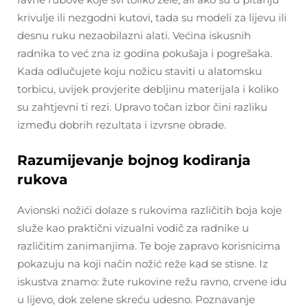
krivulje ili nezgodni kutovi, tada su modeli za lijevu ili
desnu ruku nezaobilazni alati. Većina iskusnih
radnika to već zna iz godina pokušaja i pogrešaka.
Kada odlučujete koju nožicu staviti u alatomsku
torbicu, uvijek provjerite debljinu materijala i koliko
su zahtjevni ti rezi. Upravo točan izbor čini razliku
između dobrih rezultata i izvrsne obrade.
Razumijevanje bojnog kodiranja
rukova
Avionski nožići dolaze s rukovima različitih boja koje
služe kao praktični vizualni vodič za radnike u
različitim zanimanjima. Te boje zapravo korisnicima
pokazuju na koji način nožić reže kad se stisne. Iz
iskustva znamo: žute rukovine režu ravno, crvene idu
u lijevo, dok zelene skreću udesno. Poznavanje