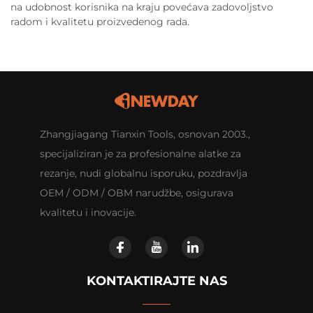
na udobnost korisnika na kraju povećava zadovoljstvo
radom i kvalitetu proizvedenog rada.
Zhangjiagang Tianxin Tools, osnovan 2003.,
specijaliziran je za profesionalne alatke za
rezanje, nudi globalnu isporuku, pozdravlja
OEM / ODM / OBM narudžbe, osigurava
kvalitetu i inovacije.
KONTAKTIRAJTE NAS