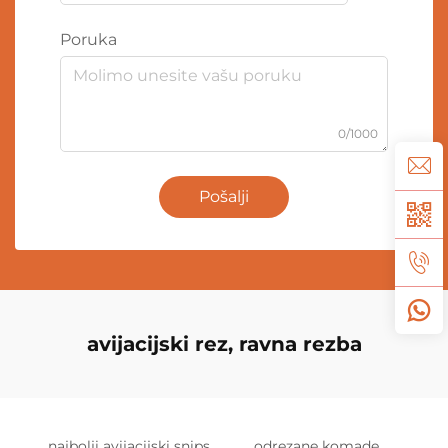
Poruka
0/1000
Pošalji
avijacijski rez, ravna rezba
najbolji avijacijski snips
odrezane komade