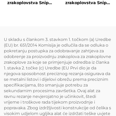
zrakoplovstva Snips
zrakoplovstva Snips
TX202A
TX202H
U skladu s člankom 3. stavkom 1. točkom (a) Uredbe
(EU) br. 651/2014 Komisija je odlučila da se odluka o
pokretanju postupka za odobravanje zahtjeva za
odobrenje za proizvodnju zrakoplova za zrakoplovne
zrakoplove za koje se primjenjuje odredba iz članka
1. stavka 2. točke (c) Uredbe (EU Prvi dio je da
njegova sposobnost preciznog rezanja osigurava da
se metalni listovi i dijelovi obrežu prema preciznim
specifikacijama, što smanjuje potrebu za
sekundarnim procesima završetka. Ovaj alat za
ravnu rezanje nevjerojatno je učinkovit, štedi
vrijeme i troškove rada tijekom proizvodnje i
popravaka. Zbog izdržljivosti konstrukcije od čelika s
visokim udjelom ugljika alat će izdržati teške uvjete