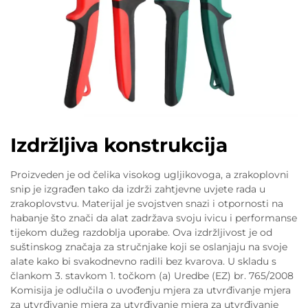
Izdržljiva konstrukcija
Proizveden je od čelika visokog ugljikovoga, a zrakoplovni
snip je izgrađen tako da izdrži zahtjevne uvjete rada u
zrakoplovstvu. Materijal je svojstven snazi i otpornosti na
habanje što znači da alat zadržava svoju ivicu i performanse
tijekom dužeg razdoblja uporabe. Ova izdržljivost je od
suštinskog značaja za stručnjake koji se oslanjaju na svoje
alate kako bi svakodnevno radili bez kvarova. U skladu s
člankom 3. stavkom 1. točkom (a) Uredbe (EZ) br. 765/2008
Komisija je odlučila o uvođenju mjera za utvrđivanje mjera
za utvrđivanje mjera za utvrđivanje mjera za utvrđivanje