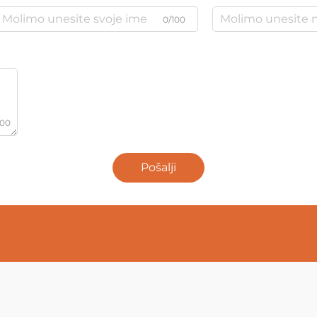
0/100
000
Pošalji