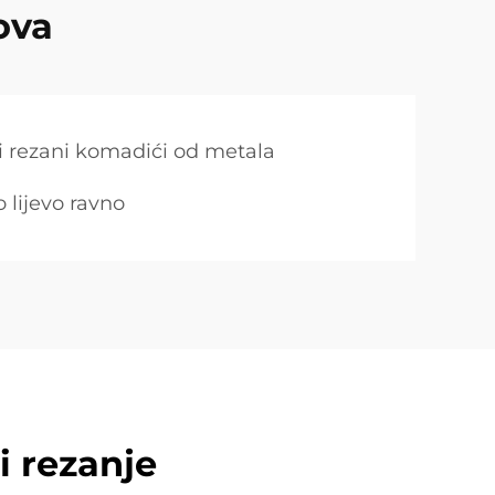
ova
ni rezani komadići od metala
 lijevo ravno
 rezanje