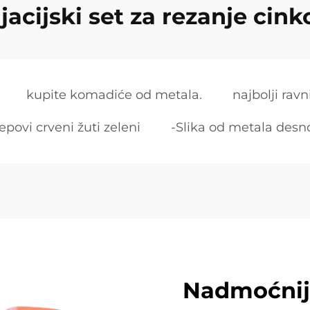
ijacijski set za rezanje cink
kupite komadiće od metala.
najbolji rav
epovi crveni žuti zeleni
-Slika od metala desno
Nadmoćniji