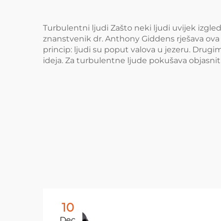
Turbulentni ljudi Zašto neki ljudi uvijek izg
znanstvenik dr. Anthony Giddens rješava ova pi
princip: ljudi su poput valova u jezeru. Drug
ideja. Za turbulentne ljude pokušava objasniti 
10
Dec