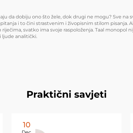
podrijetlom 
države članic
ledaju da dobiju ono što žele, dok drugi ne mogu? Sve na 
tanja i to čini strastvenim i živopisnim stilom pisanja. A
podrijetlom 
im riječima, svatko ima svoje raspoloženja. Taal monopol 
države članic
ljude analitički.
podrijetlom 
države članic
podrijetlom 
države članic
podrijetlom 
Praktični savjeti
države članic
podrijet
10
Dec