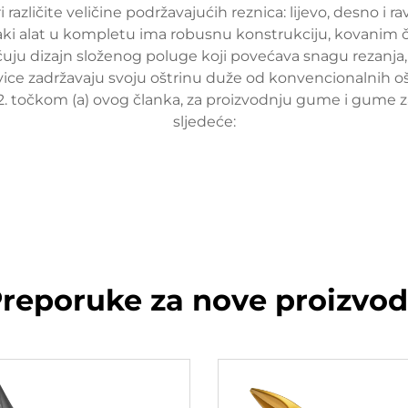
različite veličine podržavajućih reznica: lijevo, desno i 
vaki alat u kompletu ima robusnu konstrukciju, kovanim
uju dizajn složenog poluge koji povećava snagu rezanja, 
ivice zadržavaju svoju oštrinu duže od konvencionalnih ošt
2. točkom (a) ovog članka, za proizvodnju gume i gume 
sljedeće:
reporuke za nove proizvo