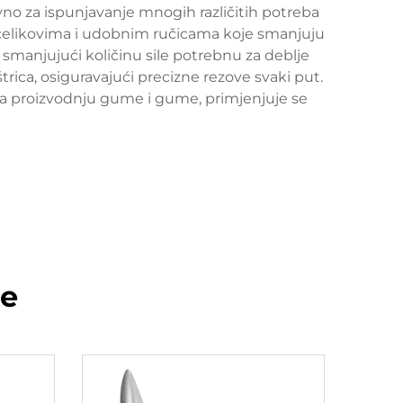
ravno za ispunjavanje mnogih različitih potreba
 čelikovima i udobnim ručicama koje smanjuju
smanjujući količinu sile potrebnu za deblje
rica, osiguravajući precizne rezove svaki put.
za proizvodnju gume i gume, primjenjuje se
de