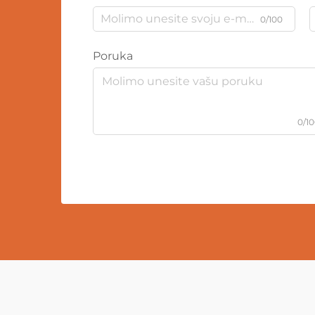
0/100
Poruka
0/1