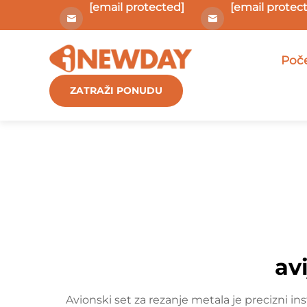
[email protected]
[email protec
Poče
ZATRAŽI PONUDU
av
Avionski set za rezanje metala je precizni inst