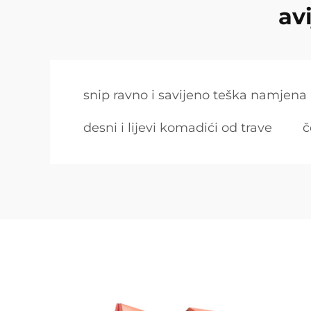
av
snip ravno i savijeno teška namjena
desni i lijevi komadići od trave
č