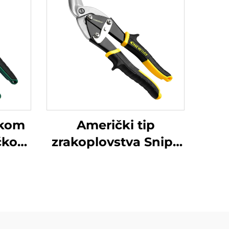
nkom
Američki tip
očkom
zrakoplovstva Snips
ika,
TX201H
od
e,
od
e,