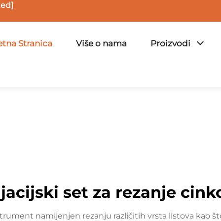
ted]
tna Stranica
Više o nama
Proizvodi
ijacijski set za rezanje cink
rument namijenjen rezanju različitih vrsta listova kao što s