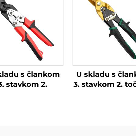
kladu s člankom
U skladu s čla
3. stavkom 2.
3. stavkom 2. t
(a) ovog Praviln
podrijetlom 
države članic
podrijetlom 
države članic