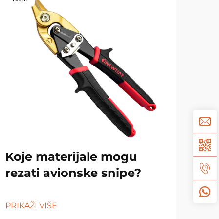
Koje materijale mogu
Ka
rezati avionske snipe?
vrs
PRIKAŽI VIŠE
PRIK