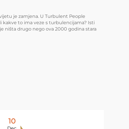
od
e,
svijetu je zamjena. U Turbulent People
li kakve to ima veze s turbulencijama? Isti
od
nije ništa drugo nego ova 2000 godina stara
e,
od
e,
od
e,
od
e,
10
1
Dec
De