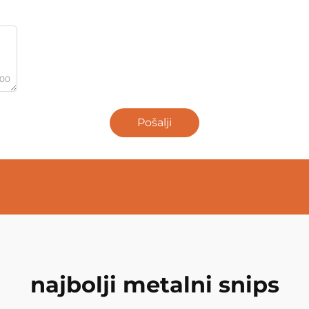
000
Pošalji
najbolji metalni snips