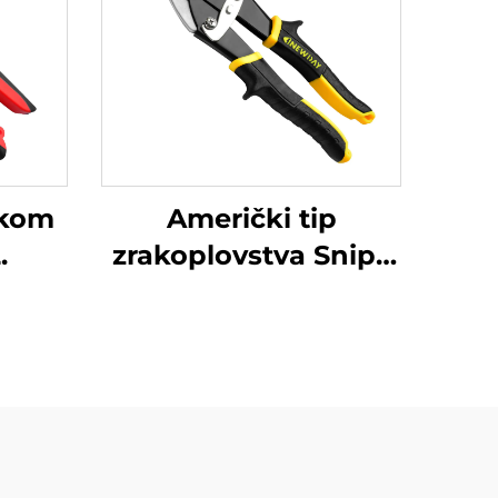
nkom
Američki tip
.
zrakoplovstva Snips
TX201H