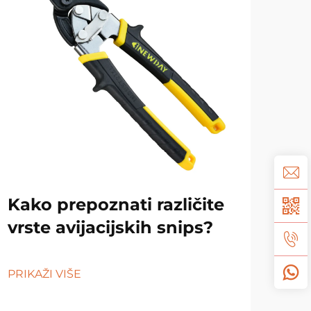
Kako prepoznati različite
Tr
vrste avijacijskih snips?
ulj
PRIKAŽI VIŠE
PRIK