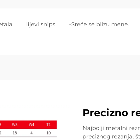
etala
lijevi snips
-Sreće se blizu mene.
Precizno r
Najbolji metalni rez
preciznog rezanja, 