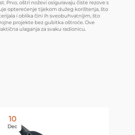
 Prvo, oštri noževi osiguravaju čiste rezove s
je opterećenje tijekom dužeg korištenja, što
erijala i oblika čini ih sveobuhvatnijim, što
z brojne projekte bez gubitka oštroće. Ove
ktična ulaganja za svaku radionicu.
10
1
Dec
De