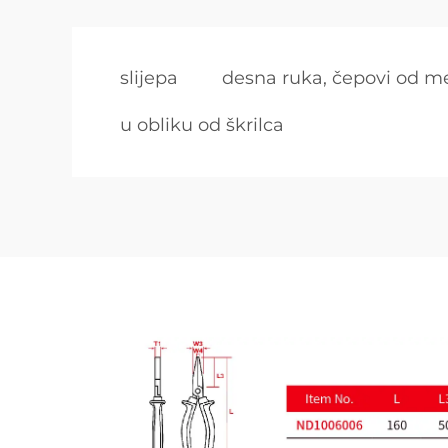
slijepa
desna ruka, čepovi od m
u obliku od škrilca