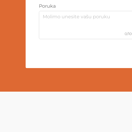
Poruka
0/1