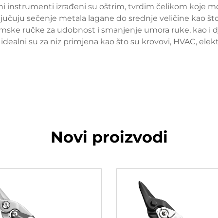
ni instrumenti izrađeni su oštrim, tvrdim čelikom koje može
ljučuju sečenje metala lagane do srednje veličine kao što su
ske ručke za udobnost i smanjenje umora ruke, kao i d
idealni su za niz primjena kao što su krovovi, HVAC, elek
Novi proizvodi