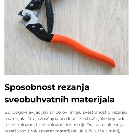
Sposobnost rezanja
sveobuhvatnih materijala
Bulldogovi avijacijski sniperovi imaju svestranost u rezanju
materijala, što je značajna prednost za stručnjake koji rade
u zrakoplovnoj i zrakoplovnoj industriji. Ovi se rezali mogu
rezati kroz širok spektar materijala, uključujući aluminij,