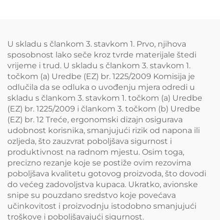
članice, podrijetlom od
države članice,
podrijetlom od države
članice, podrijetlom od
U skladu s člankom 3. stavkom 1. Prvo, njihova
države članice,
sposobnost lako seče kroz tvrde materijale štedi
podrijetlom od države
vrijeme i trud. U skladu s člankom 3. stavkom 1.
članice, podrijetlom od
točkom (a) Uredbe (EZ) br. 1225/2009 Komisija je
države članice,
odlučila da se odluka o uvođenju mjera odredi u
podrijetlom od države
skladu s člankom 3. stavkom 1. točkom (a) Uredbe
članice, podrijet
(EZ) br. 1225/2009 i člankom 3. točkom (b) Uredbe
(EZ) br. 12 Treće, ergonomski dizajn osigurava
udobnost korisnika, smanjujući rizik od napona ili
ozljeda, što zauzvrat poboljšava sigurnost i
produktivnost na radnom mjestu. Osim toga,
precizno rezanje koje se postiže ovim rezovima
poboljšava kvalitetu gotovog proizvoda, što dovodi
do većeg zadovoljstva kupaca. Ukratko, avionske
snipe su pouzdano sredstvo koje povećava
učinkovitost i proizvodnju istodobno smanjujući
troškove i poboljšavajući sigurnost.