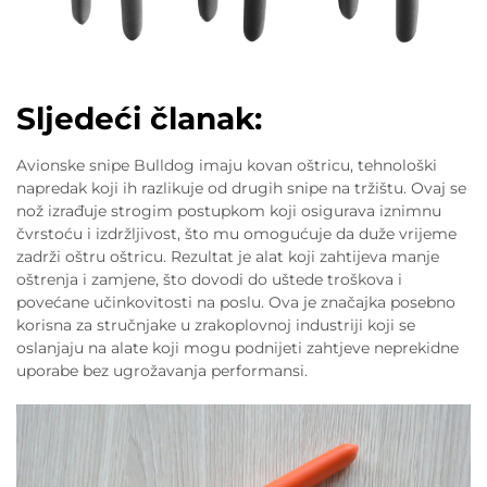
Sljedeći članak:
Avionske snipe Bulldog imaju kovan oštricu, tehnološki
napredak koji ih razlikuje od drugih snipe na tržištu. Ovaj se
nož izrađuje strogim postupkom koji osigurava iznimnu
čvrstoću i izdržljivost, što mu omogućuje da duže vrijeme
zadrži oštru oštricu. Rezultat je alat koji zahtijeva manje
oštrenja i zamjene, što dovodi do uštede troškova i
povećane učinkovitosti na poslu. Ova je značajka posebno
korisna za stručnjake u zrakoplovnoj industriji koji se
oslanjaju na alate koji mogu podnijeti zahtjeve neprekidne
uporabe bez ugrožavanja performansi.