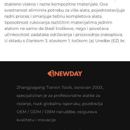
stakleno vlakno i razne kompozitne materijale. Ova
svestranost eliminira potrebu za više alata, pojednostavljuje
radni proces i smanjuje težinu kompletova alata.
Sposobnost rukovanja različitim materijalima jednim
alatom ne samo da štedi troškove, nego i povećava
učinkovitost zadataka održavanja i proizvodnje zrakoplova.
U skladu s člankom 3. stavkom 1. točkom (a) Uredbe (EZ) br.
Zhangjiagang Tianxin Tools, osnovan 2003.,
specijaliziran je za profesionalne alatke za
rezanje, nudi globalnu isporuku, pozdravlja
OEM / ODM / OBM narudžbe, osigurava
kvalitetu i inovacije.