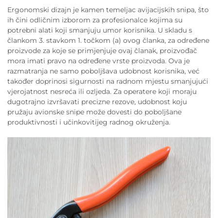
Ergonomski dizajn je kamen temeljac avijacijskih snipa, što
ih čini odličnim izborom za profesionalce kojima su
potrebni alati koji smanjuju umor korisnika. U skladu s
člankom 3. stavkom 1. točkom (a) ovog članka, za određene
proizvode za koje se primjenjuje ovaj članak, proizvođač
mora imati pravo na određene vrste proizvoda. Ova je
razmatranja ne samo poboljšava udobnost korisnika, već
također doprinosi sigurnosti na radnom mjestu smanjujući
vjerojatnost nesreća ili ozljeda. Za operatere koji moraju
dugotrajno izvršavati precizne rezove, udobnost koju
pružaju avionske snipe može dovesti do poboljšane
produktivnosti i učinkovitijeg radnog okruženja.