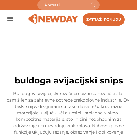
ZATRAŽI PONUDU
buldoga avijacijski snips
Bulldogovi avijacijski rezači precizni su rezalički alat
osmišljen za zahtjevne potrebe zrakoplovne industrije. Ovi
teški snips dizajnirani su tako da se režu kroz razne
materijale, uključujući aluminij, stakleno vlakno i
kompozitne materijale, što ih čini neophodnim za
održavanje i proizvodnju zrakoplova. Njihove glavne
funkcije uključuju rezanje, obrezivanje i oblikovanje