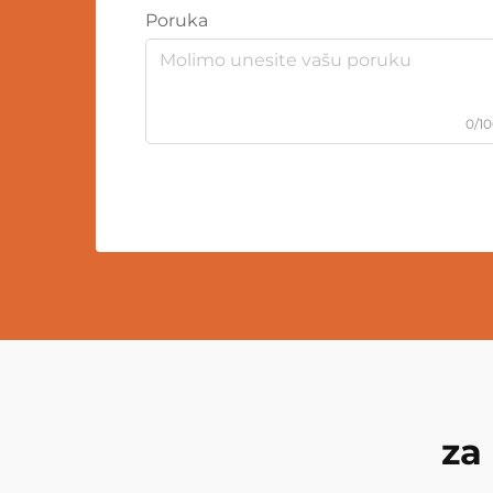
Poruka
0/1
za