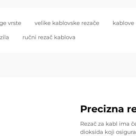
ge vrste
velike kablovske rezače
kablove 
zila
ručni rezač kablova
Precizna r
Rezač za kabl ima če
dioksida koji osigura