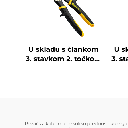
U skladu s člankom
U s
3. stavkom 2. točkom
3. s
(a) ovog Pravilnika,
(a)
za sve proizvode koji
za s
sadrže ovaj proizvod,
sadr
primjenjuje se
p
sljedeći standard:
slj
Rezač za kabl ima nekoliko prednosti koje ga 