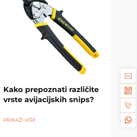
Kako prepoznati različite
Tr
vrste avijacijskih snips?
ulj
PRIKAŽI VIŠE
PRIK