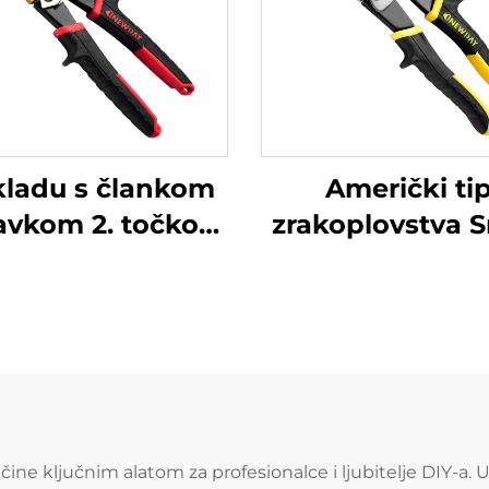
kladu s člankom
Američki ti
tavkom 2. točkom
zrakoplovstva S
 ovog Pravilnika,
TX201A
ve proizvode koji
že ovaj proizvod,
rimjenjuje se
edeći standard:
čine ključnim alatom za profesionalce i ljubitelje DIY-a. 