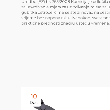
Uredbe (EZ) br. 765/2008 Komisija je odlučila
za utvrđivanje mjera za utvrđivanje mjera za 
gubitka oštroće, čime se štedi novac na čes
vrijeme bez napona ruku. Napokon, svestranost 
praktične prednosti značiju uštedu vremena, 
10
Dec