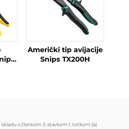
p
Američki tip avijacije
nips
Snips TX200H
U skladu s člankom 3. stavkom 1. točkom (a)