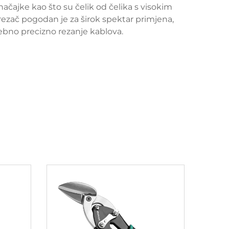
značajke kao što su čelik od čelika s visokim
e rezač pogodan je za širok spektar primjena,
rebno precizno rezanje kablova.