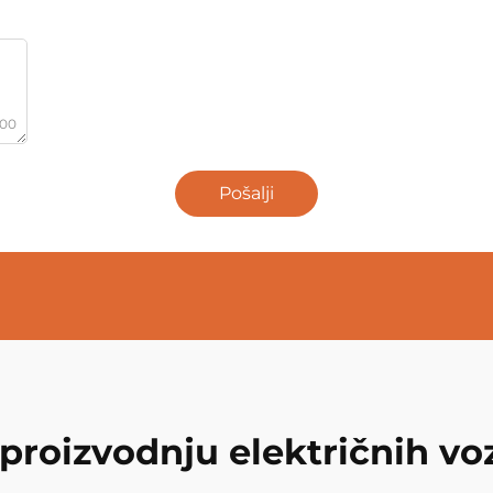
000
Pošalji
 proizvodnju električnih voz