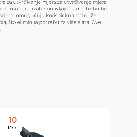
ra za utvrđivanje mjera za utvrđivanje mjera
či da može izdržati ponavljajuću upotrebu bez
 prijem omogućuju korisnicima rad duže
a, što eliminira potrebu za više alata. Ove
.
10
1
Dec
De