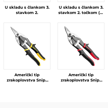
U skladu s člankom 3.
U skladu s člankom 3.
stavkom 2.
stavkom 2. točkom (a)
ovog Pravilnika, za sve
proizvode koji sadrže
ovaj proizvod,
primjenjuje se sljedeći
standard:
Američki tip
Američki tip
zrakoplovstva Snips
zrakoplovstva Snips
TX201A
TX202A