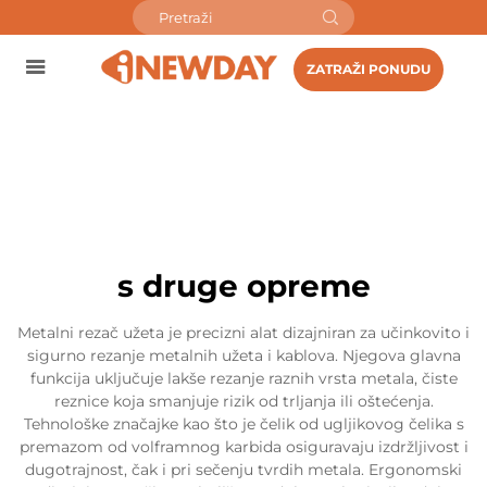
ZATRAŽI PONUDU
s druge opreme
Metalni rezač užeta je precizni alat dizajniran za učinkovito i
sigurno rezanje metalnih užeta i kablova. Njegova glavna
funkcija uključuje lakše rezanje raznih vrsta metala, čiste
reznice koja smanjuje rizik od trljanja ili oštećenja.
Tehnološke značajke kao što je čelik od ugljikovog čelika s
premazom od volframnog karbida osiguravaju izdržljivost i
dugotrajnost, čak i pri sečenju tvrdih metala. Ergonomski