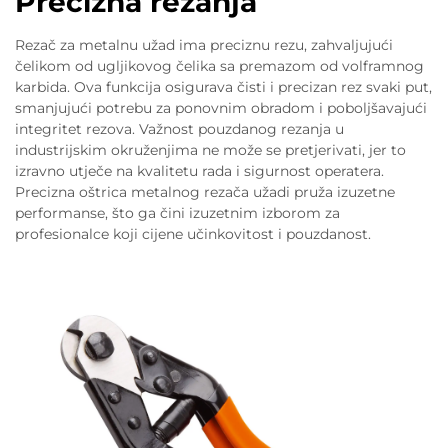
Precizna rezanja
Rezač za metalnu užad ima preciznu rezu, zahvaljujući
čelikom od ugljikovog čelika sa premazom od volframnog
karbida. Ova funkcija osigurava čisti i precizan rez svaki put,
smanjujući potrebu za ponovnim obradom i poboljšavajući
integritet rezova. Važnost pouzdanog rezanja u
industrijskim okruženjima ne može se pretjerivati, jer to
izravno utječe na kvalitetu rada i sigurnost operatera.
Precizna oštrica metalnog rezača užadi pruža izuzetne
performanse, što ga čini izuzetnim izborom za
profesionalce koji cijene učinkovitost i pouzdanost.