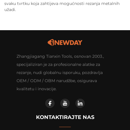
svaku tvrtku koja zahtijeva mogućnosti rezanja metalnih
užadi.
Zhangjiagang Tianxin Tools, osnovan 2003.,
specijaliziran je za profesionalne alatke za
rezanje, nudi globalnu isporuku, pozdravlja
OEM / ODM / OBM narudžbe, osigurava
kvalitetu i inovacije.
KONTAKTIRAJTE NAS