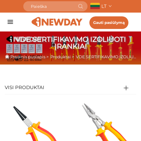
LT
Gauti pasiūlymą
VDE SERTIFIKAVIMO IZOLIUOTI
ĮRANKIAI
Pradinis puslapis
>
Produktai
>
VDE SERTIFIKAVIMO IZOLIUOTI ĮRANKIAI
VISI PRODUKTAI