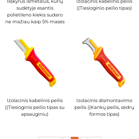
Išskyrus išmetalus, kurių
Izolacinis kabelinis peilis
sudėtyje esantis
((Tiesioginio peilio tipas)
polietileno kiekis sudaro
ne mažiau kaip 5% masės
Izolacinis kabelinis peilis
Izolacinis dismontavimo
((Tiesioginis peilio tipas su
peilis ((Kankų peilis, sėdrų
apsauginiu)
formos tipas)