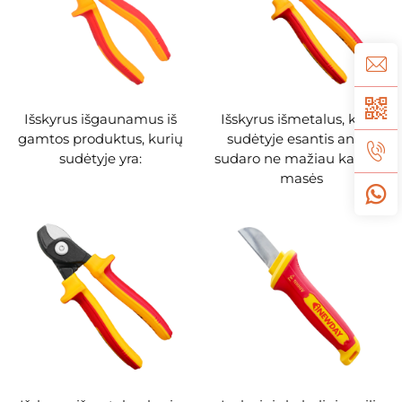
Išskyrus išgaunamus iš
Išskyrus išmetalus, kurių
gamtos produktus, kurių
sudėtyje esantis anglis
sudėtyje yra:
sudaro ne mažiau kaip 5%
masės