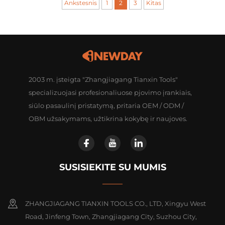
Ankstesnis
1
2
3
Kitas
2003 m. įsteigta "Zhangjiagang Tianxin Tools"
specializuojasi profesionaliuose pjovimo įrankiais,
siūlo pasaulinį pristatymą, pritaria OEM / ODM /
OBM užsakymams, užtikrina kokybę ir naujoves.
SUSISIEKITE SU MUMIS
ZHANGJIAGANG TIANXIN TOOLS CO., LTD, Xingyu West
Road, Jinfeng Town, Zhangjiagang City, Suzhou City,