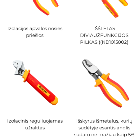
Izolacijos apvalos nosies
IŠŠLĖTAS
priešlos
DIVIAUŽFUNKCIJOS
PILKAS ((ND1015002)
Izolacinis reguliuojamas
Išskyrus išmetalus, kurių
užraktas
sudėtyje esantis anglis
sudaro ne mažiau kaip 5%