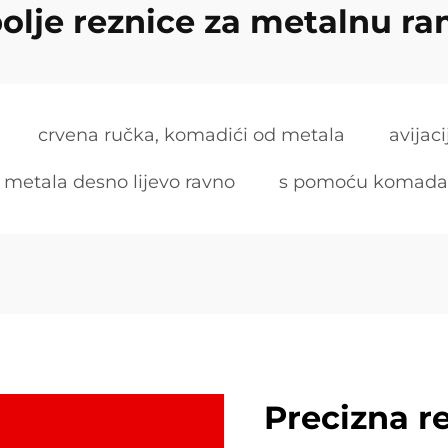
olje reznice za metalnu r
crvena ručka, komadići od metala
avijac
d metala desno lijevo ravno
s pomoću komada o
Precizna r