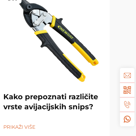
Kako prepoznati različite
Tr
vrste avijacijskih snips?
ulj
PRIKAŽI VIŠE
PRIK