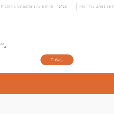
0/100
000
Pošalji