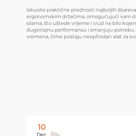
Iskusite praktične prednosti najboljih škare
ergonomskim držačima, omogućujući vam da ra
silama, što uštede vrijeme i trud na bilo kojem
dugotrajnu performansu i smanjuju potrebu z
vremena, čime postaju neophodan alat za sva
10
Dec