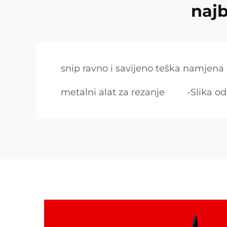
najb
snip ravno i savijeno teška namjena
metalni alat za rezanje
-Slika o