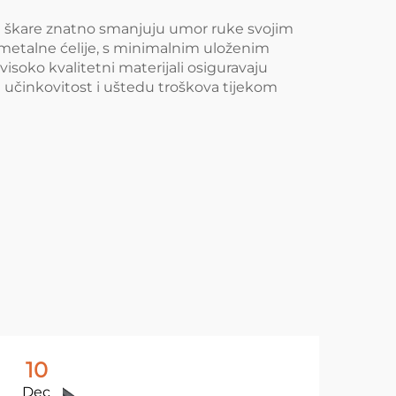
Ove škare znatno smanjuju umor ruke svojim
metalne ćelije, s minimalnim uloženim
 visoko kvalitetni materijali osiguravaju
 učinkovitost i uštedu troškova tijekom
10
1
Dec
De