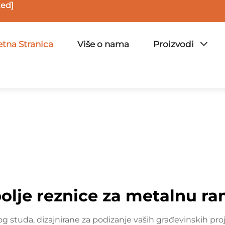
ted]
tna Stranica
Više o nama
Proizvodi
olje reznice za metalnu r
og studa, dizajnirane za podizanje vaših građevinskih pro