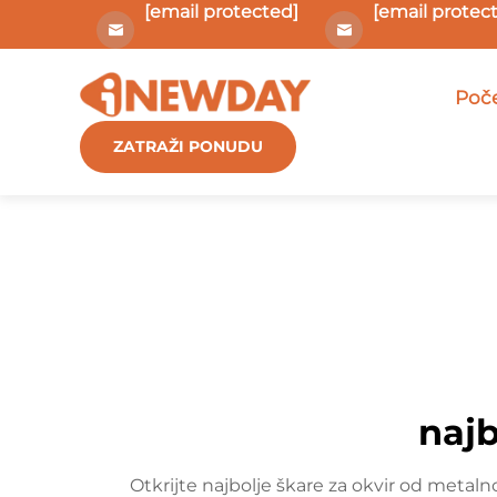
[email protected]
[email protec
Poče
ZATRAŽI PONUDU
najb
Otkrijte najbolje škare za okvir od metaln