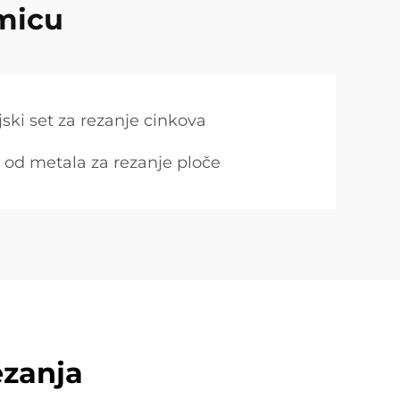
amicu
ijski set za rezanje cinkova
d metala za rezanje ploče
ezanja