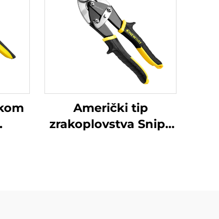
nkom
Američki tip
.
zrakoplovstva Snips
TX201A