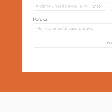
0/100
Poruka
0/1