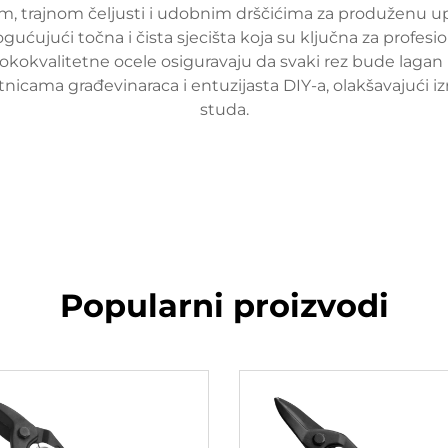
om, trajnom čeljusti i udobnim drščićima za produženu up
ućujući točna i čista sjecišta koja su ključna za profes
okokvalitetne ocele osiguravaju da svaki rez bude lagan 
tnicama građevinaraca i entuzijasta DIY-a, olakšavajući i
studa.
Popularni proizvodi