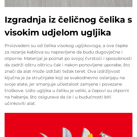
Izgradnja iz čeličnog čelika s
visokim udjelom ugljika
Proizvedeni su od čelika visokog ugljikovoga, a ove čepke
za rezanje kablova su napravljene da budu dugovječne i
otporne. Materijal je poznat po svojoj čvrstoći i sposobnosti
da zadrži oštru oštricu čak i nakon ponovljene uporabe, što
znači da alat može izdržati težak teret. Ova izdržljivost
ključna je za stručnjake koji se svakodnevno oslanjaju na
svoje alate, jer smanjuje učestalost zamjene i povezane
troškove. Udio ugljika u čeliku je veliki, a čepovi su otporni
na habanje, što osigurava da će i u budućnosti biti
učinkoviti alat.