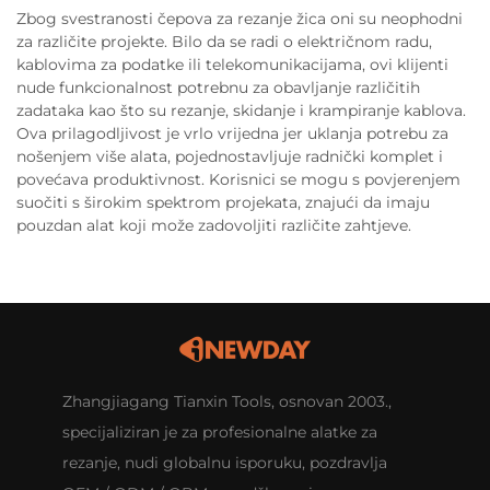
Zbog svestranosti čepova za rezanje žica oni su neophodni
za različite projekte. Bilo da se radi o električnom radu,
kablovima za podatke ili telekomunikacijama, ovi klijenti
nude funkcionalnost potrebnu za obavljanje različitih
zadataka kao što su rezanje, skidanje i krampiranje kablova.
Ova prilagodljivost je vrlo vrijedna jer uklanja potrebu za
nošenjem više alata, pojednostavljuje radnički komplet i
povećava produktivnost. Korisnici se mogu s povjerenjem
suočiti s širokim spektrom projekata, znajući da imaju
pouzdan alat koji može zadovoljiti različite zahtjeve.
Zhangjiagang Tianxin Tools, osnovan 2003.,
specijaliziran je za profesionalne alatke za
rezanje, nudi globalnu isporuku, pozdravlja