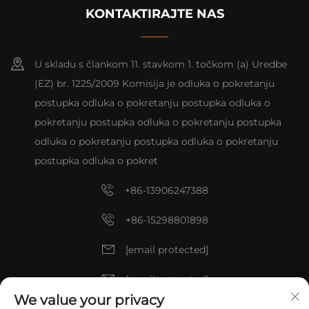
KONTAKTIRAJTE NAS
U skladu s člankom 11. stavkom 1. točkom (a) Uredbe
(EZ) br. 1225/2009 Komisija je odluka o pokretanju
postupka odluka o pokretanju postupka odluka o
pokretanju postupka odluka o pokretanju postupka
odluka o pokretanju postupka odluka o pokretanju
postupka odluka o pokret
+86-13906247388
+86-15298801898
[email protected]
[email protected]
We value your privacy