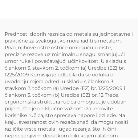
Prednosti dobrih reznica od metala su jednostavne i
praktične za svakoga tko mora raditi s metalom.
Prvo, njihove oštre oštrice omogućuju čiste,
precizne rezove uz minimalnu snagu, smanjujući
umor ruke i povećavajući učinkovitost. U skladu s
člankom 3. stavkom 2. točkom (a) Uredbe (EZ) br.
1225/2009 Komisija je odlučila da se odluka o
uvođenju mjera odredi u skladu s člankom 3.
stavkom 2. točkom (a) Uredbe (EZ) br. 1225/2009 i
člankom 3. točkom (b) Uredbe (EZ) br. 12 Treće,
ergonomska struktura ručica omogućuje udoban
prijem, što je od ključne važnosti za redovite
korisnike ručica, što sprečava napore i ozljede. Na
kraju, svestranost ovih rezača znači da mogu nositi
različite vrste metala i ugao rezanja, što ih čini
neprocjenjivim dodatkom bilo kojem alatnom