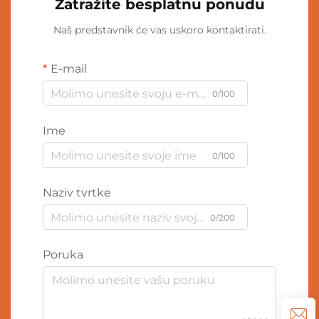
Zatražite besplatnu ponudu
Naš predstavnik će vas uskoro kontaktirati.
E-mail
0/100
Ime
0/100
Naziv tvrtke
0/200
Poruka