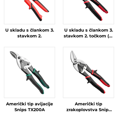
U skladu s člankom 3.
U skladu s člankom 3.
stavkom 2.
stavkom 2. točkom (a)
ovog Pravilnika, za sve
proizvode koji sadrže
ovaj proizvod,
primjenjuje se sljedeći
standard:
Američki tip avijacije
Američki tip
Snips TX200A
zrakoplovstva Snips
TX202H