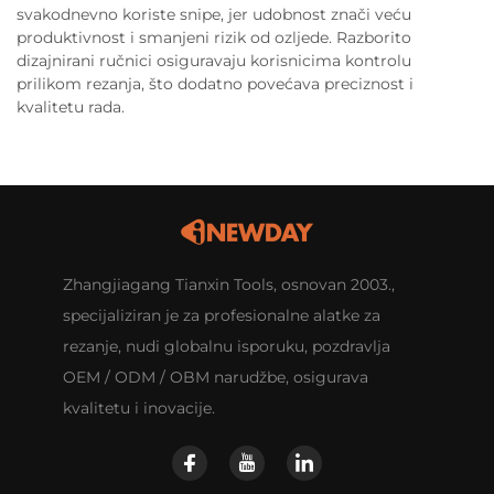
svakodnevno koriste snipe, jer udobnost znači veću
produktivnost i smanjeni rizik od ozljede. Razborito
dizajnirani ručnici osiguravaju korisnicima kontrolu
prilikom rezanja, što dodatno povećava preciznost i
kvalitetu rada.
Zhangjiagang Tianxin Tools, osnovan 2003.,
specijaliziran je za profesionalne alatke za
rezanje, nudi globalnu isporuku, pozdravlja
OEM / ODM / OBM narudžbe, osigurava
kvalitetu i inovacije.