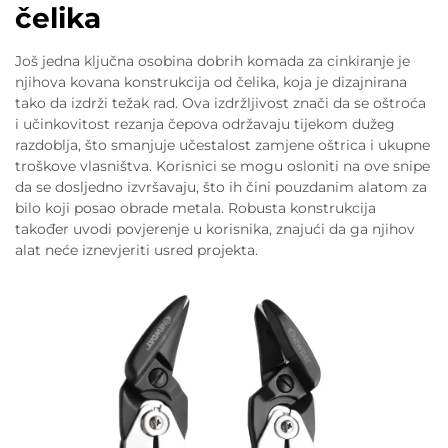
čelika
Još jedna ključna osobina dobrih komada za cinkiranje je
njihova kovana konstrukcija od čelika, koja je dizajnirana
tako da izdrži težak rad. Ova izdržljivost znači da se oštroća
i učinkovitost rezanja čepova održavaju tijekom dužeg
razdoblja, što smanjuje učestalost zamjene oštrica i ukupne
troškove vlasništva. Korisnici se mogu osloniti na ove snipe
da se dosljedno izvršavaju, što ih čini pouzdanim alatom za
bilo koji posao obrade metala. Robusta konstrukcija
također uvodi povjerenje u korisnika, znajući da ga njihov
alat neće iznevjeriti usred projekta.