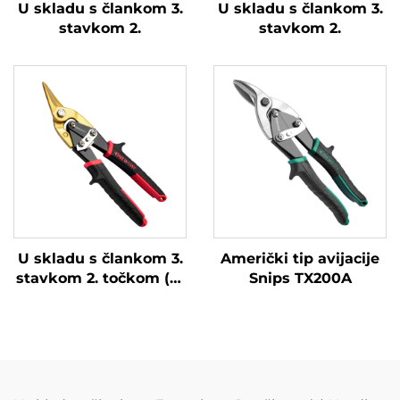
U skladu s člankom 3.
U skladu s člankom 3.
stavkom 2.
stavkom 2.
U skladu s člankom 3.
Američki tip avijacije
stavkom 2. točkom (a)
Snips TX200A
ovog Pravilnika, za sve
proizvode koji sadrže
ovaj proizvod,
primjenjuje se sljedeći
standard: