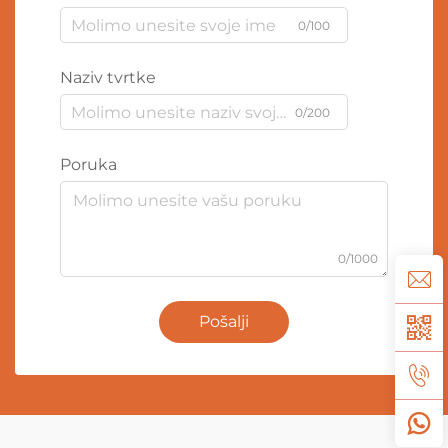
0/100
Naziv tvrtke
0/200
Poruka
0/1000
Pošalji