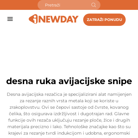
ZATRAŽI PONUDU
desna ruka avijacijske snipe
Desna avijacijska rezačica je specijalizirani alat namijenjen
za rezanje raznih vrsta metala koji se koriste u
zrakoplovstvu. Ovi se čepovi sastoje od čvrste, kovanog
čelika, što osigurava izdržljivost i dugotrajan rad. Glavne
funkcije ovih rezača uključuju rezanje ploče, žice i drugih
materijala precizno i lako. Tehnološke značajke kao što su
krajevi za rezanje tvrdi indukcijom i udobna, ergonomski