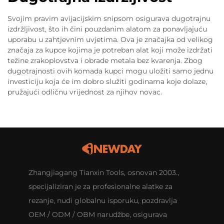
Svojim pravim avijacijskim snipsom osigurava dugotrajnu
izdržljivost, što ih čini pouzdanim alatom za ponavljajuću
uporabu u zahtjevnim uvjetima. Ova je značajka od velikog
značaja za kupce kojima je potreban alat koji može izdržati
težine zrakoplovstva i obrade metala bez kvarenja. Zbog
dugotrajnosti ovih komada kupci mogu uložiti samo jednu
investiciju koja će im dobro služiti godinama koje dolaze,
pružajući odličnu vrijednost za njihov novac.
Zhangjiagang Tianxin Tools, osnovan 2003.,
specijaliziran je za profesionalne alatke za
rezanje, nudi globalnu isporuku, pozdravlja
OEM / ODM / OBM narudžbe, osigurava