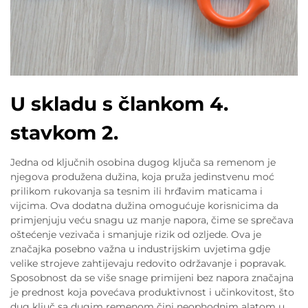
U skladu s člankom 4.
stavkom 2.
Jedna od ključnih osobina dugog ključa sa remenom je
njegova produžena dužina, koja pruža jedinstvenu moć
prilikom rukovanja sa tesnim ili hrđavim maticama i
vijcima. Ova dodatna dužina omogućuje korisnicima da
primjenjuju veću snagu uz manje napora, čime se sprečava
oštećenje vezivača i smanjuje rizik od ozljede. Ova je
značajka posebno važna u industrijskim uvjetima gdje
velike strojeve zahtijevaju redovito održavanje i popravak.
Sposobnost da se više snage primijeni bez napora značajna
je prednost koja povećava produktivnost i učinkovitost, što
dug ključ sa dugim remenom čini neophodnim alatom u