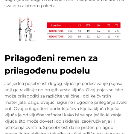
svakom alatnom paketu.
Prilagođeni remen za
prilagođenu podelu
Još jedna posebnost dugog ključa je podešavanje pojasa
koji ga razlikuje od drugih vrsta ključa. Ovaj pojas se lako
može prilagoditi za različite veličine i oblike čvrstih
materijala, osiguravajući sigurno i ugodno prileganje svaki
put. Ovaj prilagođeni dodir ključeva ključa ključa ključa
ključa je od ključne važnosti kako bi se spriječilo klizanje
ključa, što može dovesti do skidanja, zaokruživanja ili
oštećenja čvrstila. Sposobnost da se prsten prilagodi
nepravilnim oblicima također ga čini odličnim izborom za