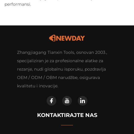
performansi.
Zhangjiagang Tianxin Tools, osnovan 2003.,
specijaliziran je za profesionalne alatke za
rezanje, nudi globalnu isporuku, pozdravlja
OEM / ODM / OBM narudžbe, osigurava
kvalitetu i inovacije.
KONTAKTIRAJTE NAS