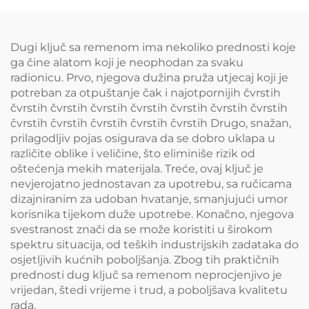
Dugi ključ sa remenom ima nekoliko prednosti koje
ga čine alatom koji je neophodan za svaku
radionicu. Prvo, njegova dužina pruža utjecaj koji je
potreban za otpuštanje čak i najotpornijih čvrstih
čvrstih čvrstih čvrstih čvrstih čvrstih čvrstih čvrstih
čvrstih čvrstih čvrstih čvrstih čvrstih Drugo, snažan,
prilagodljiv pojas osigurava da se dobro uklapa u
različite oblike i veličine, što eliminiše rizik od
oštećenja mekih materijala. Treće, ovaj ključ je
nevjerojatno jednostavan za upotrebu, sa ručicama
dizajniranim za udoban hvatanje, smanjujući umor
korisnika tijekom duže upotrebe. Konačno, njegova
svestranost znači da se može koristiti u širokom
spektru situacija, od teških industrijskih zadataka do
osjetljivih kućnih poboljšanja. Zbog tih praktičnih
prednosti dug ključ sa remenom neprocjenjivo je
vrijedan, štedi vrijeme i trud, a poboljšava kvalitetu
rada.