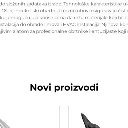
do složenih zadataka izrade. Tehnološke karakteristike u
. Oštri, indukcijski otvrdnuti rezni rubovi osiguravaju čis
omogućujući korisnicima da režu materijale koji bi inače
instalacija do obrade limova i HVAC instalacija. Njihova ko
ivim alatom za profesionalne obrtnike i entuzijaste koji 
Novi proizvodi