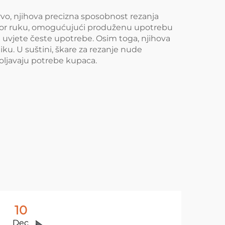
podrijetlom od
države članice,
Prvo, njihova precizna sposobnost rezanja
umor ruku, omogućujući produženu upotrebu
podrijetlom od
ne uvjete česte upotrebe. Osim toga, njihova
države članice,
niku. U suštini, škare za rezanje nude
voljavaju potrebe kupaca.
podrijetlom od
države članice,
podrijetlom od
države članice,
podrijetlom od
države članice,
podrijet
10
1
Dec
De