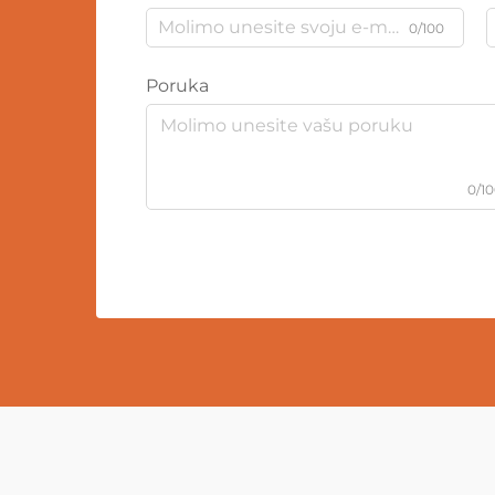
0/100
Poruka
0/1