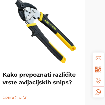
Kako prepoznati različite
Tr
vrste avijacijskih snips?
ulj
PRIKAŽI VIŠE
PRIK