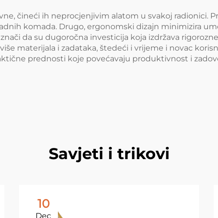
vne, čineći ih neprocjenjivim alatom u svakoj radionici. 
 radnih komada. Drugo, ergonomski dizajn minimizira 
e znači da su dugoročna investicija koja izdržava rigoroz
iše materijala i zadataka, štedeći i vrijeme i novac koris
praktične prednosti koje povećavaju produktivnost i zado
Savjeti i trikovi
10
Dec