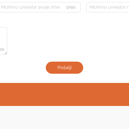
0/100
000
Pošalji