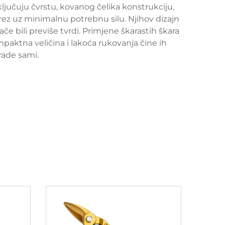
ključuju čvrstu, kovanog čelika konstrukciju,
t rez uz minimalnu potrebnu silu. Njihov dizajn
 bili previše tvrdi. Primjene škarastih škara
mpaktna veličina i lakoća rukovanja čine ih
rade sami.