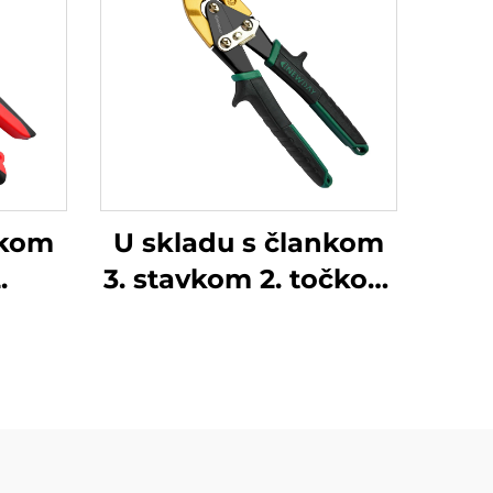
nkom
U skladu s člankom
.
3. stavkom 2. točkom
(a) ovog Pravilnika,
podrijetlom od
države članice,
podrijetlom od
države članice,